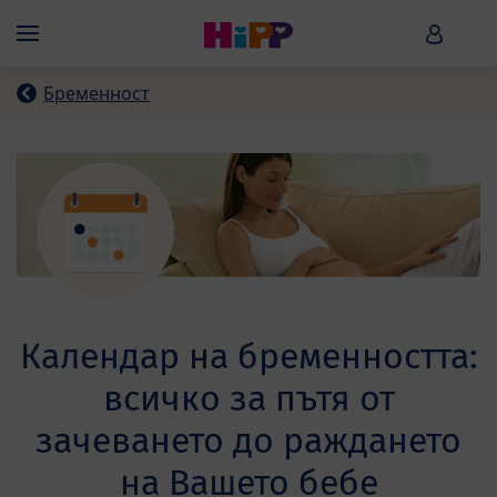
Skip to main content
HiPP B
Menü
Бременност
Календар на бременността:
всичко за пътя от
зачеването до раждането
на Вашето бебе