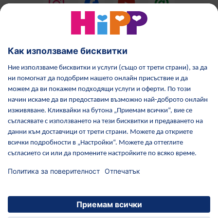
HiPP Млечни формули
HiPP Храни за бебета
Грижа за кожата от HiPP
HiPP по време бременност
Политика за поверителност
Общи условия
Отпечатване
Повече за HiPP
Контакти
Защитен пренос на данни чрез криптиране