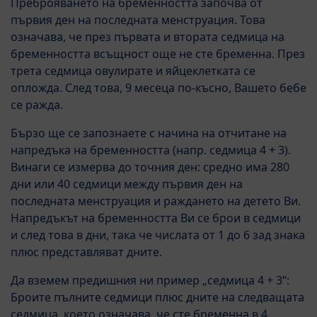
Преброяването на бременността започва от
първия ден на последната менструация. Това
означава, че през първата и втората седмица на
бременността всъщност още не сте бременна. През
трета седмица овулирате и яйцеклетката се
опложда. След това, 9 месеца по-късно, Вашето бебе
се ражда.
Бързо ще се запознаете с начина на отчитане на
напредъка на бременността (напр. седмица 4 + 3).
Винаги се измерва до точния ден: средно има 280
дни или 40 седмици между първия ден на
последната менструация и раждането на детето Ви.
Напредъкът на бременността Ви се брои в седмици
и след това в дни, така че числата от 1 до 6 зад знака
плюс представляват дните.
Да вземем предишния ни пример „седмица 4 + 3“:
Броите пълните седмици плюс дните на следващата
седмица, което означава, че сте бременна в 4