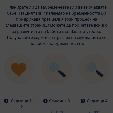
Планирате ли да забременеете или вече очаквате
бебе? Нашият HiPP Календар на бременността Ви
придружава през целия този процес - на
следващите страници можете да прочетете всичко
за развитието на бебето във Вашата утроба.
Получавайте седмичен преглед на случващото се
по време на бременността.
Седмица 1-
Седмица 3
Седмица 4
2
< 1 mm
< 1 mm