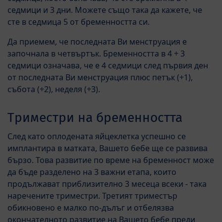
седмици и 3 дни. Можете също така да кажете, че
сте в седмица 5 от бременността си.
Да приемем, че последната Ви менструация е
започнала в четвъртък. Бременността в 4 + 3
седмици означава, че е 4 седмици след първия ден
от последната Ви менструация плюс петък (+1),
събота (+2), неделя (+3).
Триместри на бременността
След като оплодената яйцеклетка успешно се
имплантира в матката, Вашето бебе ще се развива
бързо. Това развитие по време на бременност може
да бъде разделено на 3 важни етапа, които
продължават приблизително 3 месеца всеки - така
наречените триместри. Третият триместър
обикновено е малко по-дълъг и отбелязва
окончателното развитие на Вашето бебе преди