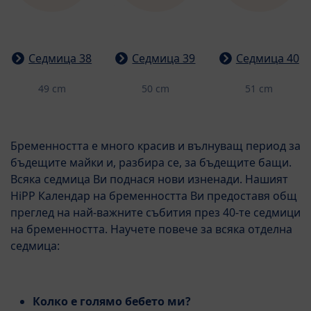
Седмица 38
Седмица 39
Седмица 40
49 cm
50 cm
51 cm
Бременността е много красив и вълнуващ период за
бъдещите майки и, разбира се, за бъдещите бащи.
Всяка седмица Ви поднася нови изненади. Нашият
HiPP Календар на бременността Ви предоставя общ
преглед на най-важните събития през 40-те седмици
на бременността. Научете повече за всяка отделна
седмица:
Колко е голямо бебето ми?