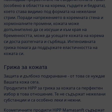
(особено в областта на корема, гърдите и бедрата),
което става видимо под формата на нежелани
стрии. Поради напрежението в коремната стена и
хормоналните промени, кожата може
допълнително да се изсуши и към края на
бременността, може да усещате кожата на корема
си доста разтегната и сърбяща. Интензивната
грижа помага да поддържате еластичността на
кожата си.
Грижа за кожата
Защита и дълбоко подхранване - от това се нуждае
Вашата кожа сега.
Продуктите HiPP за грижа за кожата са перфектен
избор в това отношение. Те не съдържат нежелани
субстанции и са особено леки и нежни.
Козметичните продукти HiPP Mamasanft съдържат