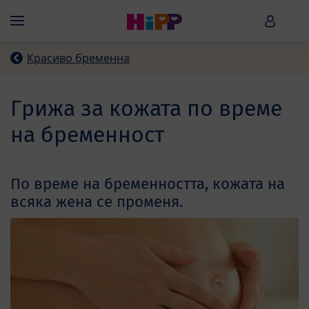
Skip to main content
HiPP B
Menü
Красиво бременна
Грижа за кожата по време
на бременност
По време на бременността, кожата на
всяка жена се променя.