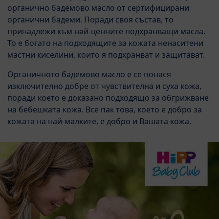
органично бадемово масло от сертифицирани
органични бадеми. Поради своя състав, то
принадлежи към най-ценните подхранващи масла.
То е богато на подходящите за кожата ненаситени
мастни киселини, които я подхранват и защитават.
Органичното бадемово масло е се понася
изключително добре от чувствителна и суха кожа,
поради което е доказано подходящо за обгрижване
на бебешката кожа. Все пак това, което е добро за
кожата на най-малките, е добро и Вашата кожа.