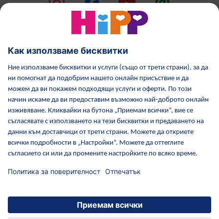
HiPP Млечни формули
HiPP Храни за бебета
Грижа за кожата от HiPP
HiPP по време бременност
Политика за поверителност
Общи условия
Отпечатване
Повече за HiPP
Контакти
Защитен пренос на данни чрез криптиране