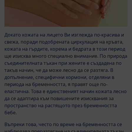
Докато кожата на лицето Ви изглежда по-красива и
свежа, поради подобрената циркулация на кръвта,
кожата на гърдите, корема и бедрата в този период
ще изисква много специално внимание. По природа
съединителната тъкан при жените е създадена по
такъв начин, че да може лесно да се разтяга. В
допълнение, специфични хормони, отделяни в
периода на бременността, я правят още по-
еластична. Това е единственият начин кожата лесно
да се адаптира към повишените изисквания за
пространство на растящото през бременността
бебе.
Въпреки това, често по време на бременността се
наблюдава преразтягане на съединителната тъкан