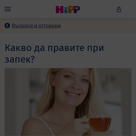
Skip to main content
HiPP B
Menü
Въпроси и отговори
Какво да правите при
запек?