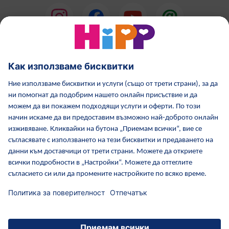
HiPP Млечни формули
HiPP Храни за бебета
Грижа за кожата от HiPP
HiPP по време бременност
Политика за поверителност
Общи условия
Отпечатване
Повече за HiPP
Контакти
Защитен пренос на данни чрез криптиране