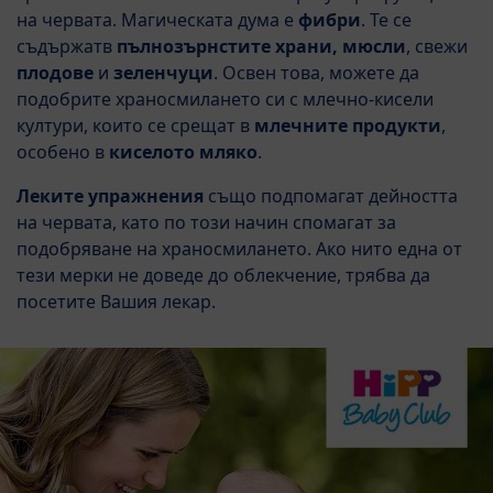
на червата. Магическата дума е
фибри
. Те се
съдържатв
пълнозърнстите храни, мюсли
, свежи
плодове
и
зеленчуци
. Освен това, можете да
подобрите храносмилането си с млечно-кисели
култури, които се срещат в
млечните продукти
,
особено в
киселото мляко
.
Леките упражнения
също подпомагат дейността
на червата, като по този начин спомагат за
подобряване на храносмилането. Ако нито една от
тези мерки не доведе до облекчение, трябва да
посетите Вашия лекар.