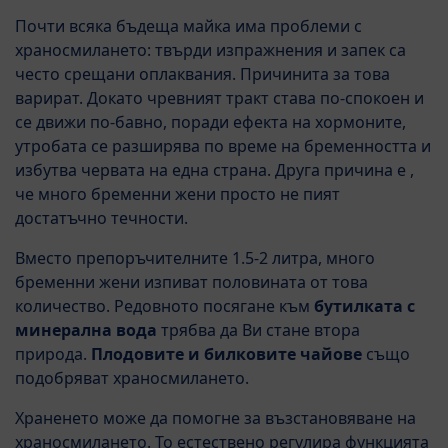
Почти всяка бъдеща майка има проблеми с
храносмилането: твърди изпражнения и запек са
често срещани оплаквания. Причинита за това
варират. Докато чревният тракт става по-спокоен и
се движи по-бавно, поради ефекта на хормоните,
утробата се разширява по време на бременността и
избутва червата на една страна. Друга причина е ,
че много бременни жени просто не пият
достатъчно течности.
Вместо препоръчителните 1.5-2 литра, много
бременни жени изпиват половината от това
количество. Редовното посягане към
бутилката с
минерална вода
трябва да Ви стане втора
природа.
Плодовите и билковите чайове
също
подобряват храносмилането.
Храненето може да помогне за възстановяване на
храносмилането. То естествено регулира функцията