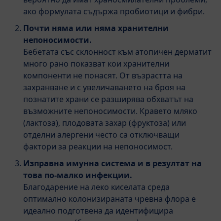
ако формулата съдържа пробиотици и фибри.
Почти няма или няма хранителни
непоносимости.
Бебетата със склонност към атопичен дерматит
много рано показват кои хранителни
компоненти не понасят. От възрастта на
захранване и с увеличаването на броя на
познатите храни се разширява обхватът на
възможните непоносимости. Кравето мляко
(лактоза), плодовата захар (фруктоза) или
отделни алергени често са отключващи
фактори за реакции на непоносимост.
Изправна имунна система и в резултат на
това по-малко инфекции.
Благодарение на леко киселата среда
оптимално колонизираната чревна флора е
идеално подготвена да идентифицира