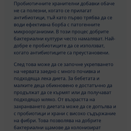
Пробиотичните хранителни добавки обаче
не са полезни, когато се прилагат
антибиотици, тъй като първо трябва да се
води ефективна борба с патогенните
микроорганизми. В този процес добрите
бактериални култури често намаляват. Най-
добре е пробиотиците да се използват,
когато антибиотиците са преустановени.
След това може да се започне укрепването
на червата заедно с много почивка и
подходяща лека диета. За бебетата и
малките деца обикновено е достатъчно да
продължат да се кърмят или да получават
подходящо мляко. От възрастта на
захранването диетата може да се допълва и
с пробиотици и храни с високо съдържание
на фибри. Това позволява на добрите
бактериални щамове да колонизират