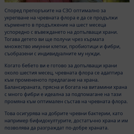
Според препоръките на СЗО оптимално за
укрепване на чревната флора е да се продължи
кърменето в продължение на шест месеца
успоредно с въвеждането на допълващи храни.
Тогава детето ви ще получи чрез кърмата
множество имунни клетки, пробиотици и фибри,
съобразени с индивидуалните му нужди.
Когато бебето ви е готово за допълващи храни
около шестия месец, чревната флора се адаптира
към промененото предлагане на храна.
Балансираната, прясна и богата на витамини храна
с много фибри е идеална за подпомагане на тази
промяна към оптимален състав на чревната флора.
Това осигурява на добрите чревни бактерии, като
например бифидокултурите, достатъчно храна и им
позволява да разграждат по-добре храната.