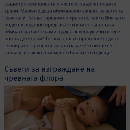
същи три компонента и често отхвърлят новите
храни. Малките деца обикновено хапват, каквото са
свикнали. Те ядат предимно храните, които Вие като
родител редовно предлагате и които също така
обичате да ядете сами. Даден зеленчук или плод е
нов за детето ви? Тогава просто продължете да го
сервирате. Чревната флора на детето ви ще се
зарадва в някакъв момент в близкото бъдеще!
Съвети за изграждане на
чревната флора