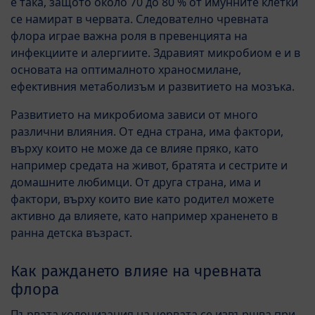
е така, защото около 70 до 80 % от имунните клетки
се намират в червата. Следователно чревната
флора играе важна роля в превенцията на
инфекциите и алергиите. Здравият микробиом е и в
основата на оптималното храносмилане,
ефективния метаболизъм и развитието на мозъка.
Развитието на микробиома зависи от много
различни влияния. От една страна, има фактори,
върху които не може да се влияе пряко, като
например средата на живот, братята и сестрите и
домашните любимци. От друга страна, има и
фактори, върху които вие като родител можете
активно да влияете, като например храненето в
ранна детска възраст.
Как раждането влияе на чревната
флора
Първата колонизация на червата се извършва при