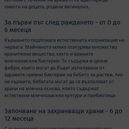
нивото на децата, родени вагинално.
За първи път след раждането - от 0 до
6 месеца
Кърменето подпомага естествената колонизация на
червата. Майчиното мляко осигурява множество
хранителни вещества, както и важните
млечнокисели бактерии. То съдържа и ценни
фибри, които могат да бъдат използвани от
здравите чревни бактерии на бебето за растеж. Ако
не кърмите, бебетата могат да се възползват от
храни на млечна основа, които съдържат
естествени млечнокисели култури и пребиотици.
Започване на захранващи храни - 6 до
12 месеца
С въвеждането на захранващи храни настъпва