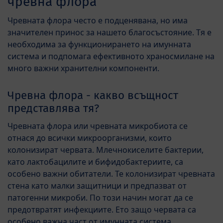
чревна флора
Чревната флора често е подценявана, но има
значителен принос за нашето благосъстояние. Тя е
необходима за функционирането на имунната
система и подпомага ефективното храносмилане на
много важни хранителни компоненти.
Чревна флора - какво всъщност
представлява тя?
Чревната флора или чревната микробиота се
отнася до всички микроорганизми, които
колонизират червата. Млечнокиселите бактерии,
като лактобацилите и бифидобактериите, са
особено важни обитатели. Те колонизират чревната
стена като малки защитници и предпазват от
патогенни микроби. По този начин могат да се
предотвратят инфекциите. Ето защо червата са
особено важна част от имунната система.