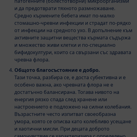
патогенните (болестотворни) микроорганизми
и да предотврати тяхното размножаване.
Средно кърмените бебета имат по-малко
стомашно-чревни инфекции и страдат по-рядко
от инфекции на средното ухо. В допълнение към
активните защитни вещества кърмата съдържа
и множество живи клетки и по-специално
бифидокултури, които са свързани със здравата
чревна флора.
Общото благосъстояние е добро.
Тази точка, разбира се, е доста субективна и е
особено важна, ако чревната флора не е
достатъчно балансирана. Тогава нивото на
енергия рязко спада след хранене или
настроението е подложено на силни колебания.
Възрастните често изпитват своеобразна
умора, която се описва като колебливо усещане
и хаотични мисли. При децата доброто
самочувствие се характеризира с определено