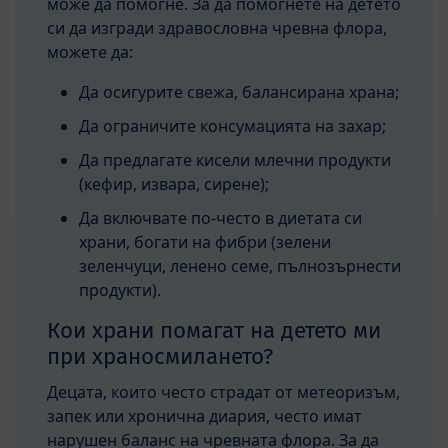
може да помогне. За да помогнете на детето
си да изгради здравословна чревна флора,
можете да:
Да осигурите свежа, балансирана храна;
Да ограничите консумацията на захар;
Да предлагате кисели млечни продукти
(кефир, извара, сирене);
Да включвате по-често в диетата си
храни, богати на фибри (зелени
зеленчуци, ленено семе, пълнозърнести
продукти).
Кои храни помагат на детето ми
при храносмилането?
Децата, които често страдат от метеоризъм,
запек или хронична диария, често имат
нарушен баланс на чревната флора. За да