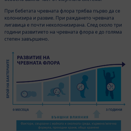
При бебетата чревната флора трябва първо да се
колонизира и развие. При раждането чревната
лигавица е почти неколонизирана. След около три
години развитието на чревната флора е до голяма
степен завършено.