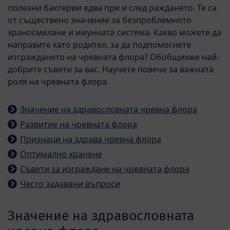
полезни бактерии едва при и след раждането. Те са
от съществено значение за безпроблемното
храносмилане и имунната система. Какво можете да
направите като родител, за да подпомогнете
изграждането на чревната флора? Обобщихме най-
добрите съвети за вас. Научете повече за важната
роля на чревната флора.
Значение на здравословната чревна флора
Развитие на чревната флора
Признаци на здрава чревна флора
Оптимално хранене
Съвети за изграждане на чревната флора
Често задавани въпроси
Значение на здравословната