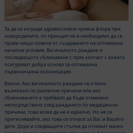
За да се изгради здравословна чревна флора при
новородените, по принцип не е необходимо да се
прави нищо повече от създаването на оптимални
начални условия. Вагиналното раждане и
последващото сближаване с пряк контакт с кожата
осигуряват добра основа за оптимална
първоначална колонизация.
Важно: Ако вагиналното раждане не е било
възможно по различни причини или ако
сближаването е трябвало да бъде отменено
непосредствено след раждането по медицински
причини, това може да не е идеално. Но не се
притеснявайте, ако това се отнася за Вас и Вашето
дете. Дори и следващите стъпки да отнемат малко