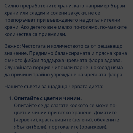
Силно преработените храни, като например бързи
храни или сладки и солени закуски, не се
препоръчват при въвеждането на допълнителни
храни. Ако детето ви е малко по-голямо, по-малките
количества са приемливи.
Важно: Честотата и количеството са от решаващо
значение. Предимно балансираната и прясна храна
с много фибри поддържа чревната флора здрава.
Случайната порция чипс или парче шоколад няма
да причини трайно увреждане на чревната флора.
Нашите съвети за щадяща червата диета:
Опитайте с цветни чинии.
Опитайте се да слагате колкото се може по-
цветни чинии при всяко хранене. Доматите
(червени), краставиците (зелени), обелените
ябълки (бели), портокалите (оранжеви),