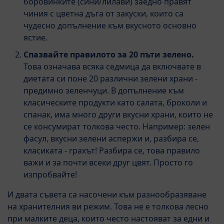
боровинките (сини/лилави) заедно правят
чиния с цветна дъга от закуски, които са
чудесно допълнение към вкусното основно
ястие.
Спазвайте правилото за 20 пъти зелено.
Това означава всяка седмица да включвате в
диетата си поне 20 различни зелени храни -
предимно зеленчуци. В допълнение към
класическите продукти като салата, броколи и
спанак, има много други вкусни храни, които не
се консумират толкова често. Например: зелен
фасул, вкусни зелени аспержи и, разбира се,
класиката - грахът! Разбира се, това правило
важи и за почти всеки друг цвят. Просто го
изпробвайте!
И двата съвета са насочени към разнообразяване
на хранителния ви режим. Това не е толкова лесно
при малките деца, които често настояват за едни и