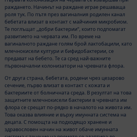
раждането. Начинът на раждане играе решаваща
роля тук. По пътя през вагиналния родилен канал
бебетата влизат в контакт с майчиния микробиом.
Те поглъщат „добри бактерии“, които подпомагат
развитието на червата им. По време на
вагиналното раждане голям брой лактобацили, като
млечнокисели култури и бифидобактерии, се
предават на бебето. Те са сред най-важните
първоначални колонизатори на чревната флора.
От друга страна, бебетата, родени чрез цезарово
сечение, първо влизат в контакт с кожата и
бактериите от болничната среда. В резултат на това
защитните млечнокисели бактерии в чревната им
флора се срещат по-рядко в началото на живота им.
Това оказва влияние и върху имунната система на
децата. С помощта на подходящо хранене и
здравословен начин на живот обаче имунната
система с течение на времето се адаптира до