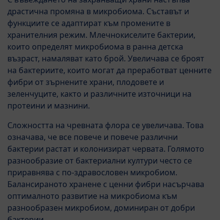
драстична промяна в микробиома. Съставът и
функциите се адаптират към промените в
хранителния режим. Млечнокиселите бактерии,
които определят микробиома в ранна детска
възраст, намаляват като брой. Увеличава се броят
на бактериите, които могат да преработват ценните
фибри от зърнените храни, плодовете и
зеленчуците, както и различните източници на
протеини и мазнини.
Сложността на чревната флора се увеличава. Това
означава, че все повече и повече различни
бактерии растат и колонизират червата. Голямото
разнообразие от бактериални култури често се
приравнява с по-здравословен микробиом.
Балансираното хранене с ценни фибри насърчава
оптималното развитие на микробиома към
разнообразен микробиом, доминиран от добри
бактерии.