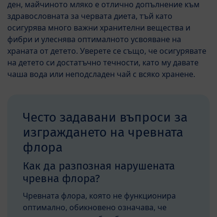
ден, майчиното мляко е отлично допълнение към
здравословната за червата диета, тъй като
осигурява много важни хранителни вещества и
фибри и улеснява оптималното усвояване на
храната от детето. Уверете се също, че осигурявате
на детето си достатъчно течности, като му давате
чаша вода или неподсладен чай с всяко хранене.
Често задавани въпроси за
изграждането на чревната
флора
Как да разпозная нарушената
чревна флора?
Чревната флора, която не функционира
оптимално, обикновено означава, че