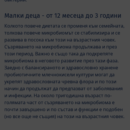
Малки деца - от 12 месеца до 3 години
Колкото повече диетата се променя към семейната,
толкова повече микробиомът се стабилизира и се
развива в посока към този на възрастния човек.
Съзряването на микробиома продължава и през
този период. Важно е също така да подкрепяте
микробиома в неговото развитие през тази фаза.
Заедно с балансираното и здравословно хранене
пробиотичните млечнокисели култури могат да
укрепят здравословната чревна флора и по този
начин да продължат да предпазват от заболявания
и инфекции. На около тригодишна възраст по-
голямата част от съзряването на микробиома е
почти завършено и по състав и функции е подобен
(но все още не същия) на този на възрастния човек.