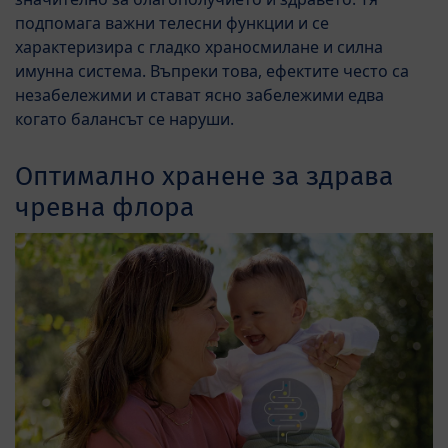
подпомага важни телесни функции и се
характеризира с гладко храносмилане и силна
имунна система. Въпреки това, ефектите често са
незабележими и стават ясно забележими едва
когато балансът се наруши.
Оптимално хранене за здрава
чревна флора