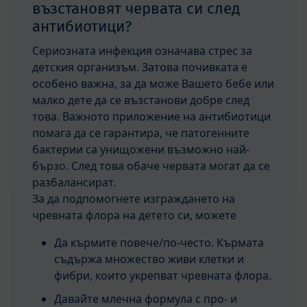
възстановят червата си след
антибиотици?
Сериозната инфекция означава стрес за
детския организъм. Затова почивката е
особено важна, за да може Вашето бебе или
малко дете да се възстанови добре след
това. Важното приложение на антибиотици
помага да се гарантира, че патогенните
бактерии са унищожени възможно най-
бързо. След това обаче червата могат да се
разбалансират.
За да подпомогнете изграждането на
чревната флора на детето си, можете
Да кърмите повече/по-често. Кърмата
съдържа множество живи клетки и
фибри, които укрепват чревната флора.
Давайте млечна формула с про- и