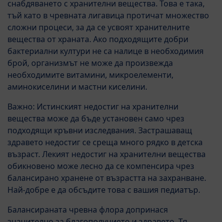
снабдяването с хранителни вещества. Това е така,
тъй като в чревната лигавица протичат множество
сложни процеси, за да се усвоят хранителните
вещества от храната. Ако подходящите добри
бактериални култури не са налице в необходимия
брой, организмът не може да произвежда
необходимите витамини, микроелементи,
аминокиселини и мастни киселини.
Важно: Истинският недостиг на хранителни
вещества може да бъде установен само чрез
подходящи кръвни изследвания. Застрашаващ
здравето недостиг се среща много рядко в детска
възраст. Лекият недостиг на хранителни вещества
обикновено може лесно да се компенсира чрез
балансирано хранене от възрастта на захранване.
Най-добре е да обсъдите това с вашия педиатър.
Балансираната чревна флора допринася
значително за благополучието и здравето. Тя