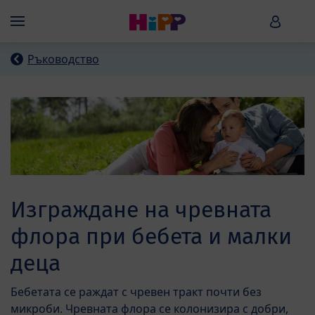
Skip to main content
HiPP B
Menü
Ръководство
Изграждане на чревната
флора при бебета и малки
деца
Бебетата се раждат с чревен тракт почти без
микроби. Чревната флора се колонизира с добри,