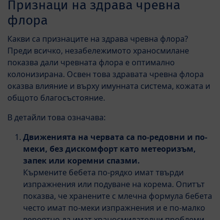
Признаци на здрава чревна
флора
Какви са признаците на здрава чревна флора?
Преди всичко, незабележимото храносмилане
показва дали чревната флора е оптимално
колонизирана. Освен това здравата чревна флора
оказва влияние и върху имунната система, кожата и
общото благосъстояние.
В детайли това означава:
Движенията на червата са по-редовни и по-
меки, без дискомфорт като метеоризъм,
запек или коремни спазми.
Кърмените бебета по-рядко имат твърди
изпражнения или подуване на корема. Опитът
показва, че хранените с млечна формула бебета
често имат по-меки изпражнения и е по-малко
вероятно да имат храносмилателни проблеми,