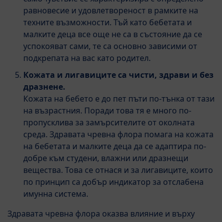
равновесие и удовлетвореност в рамките на
техните възможности. Тъй като бебетата и
малките деца все още не са в състояние да се
успокояват сами, те са основно зависими от
подкрепата на вас като родител.
Кожата и лигавиците са чисти, здрави и без
дразнене.
Кожата на бебето е до пет пъти по-тънка от тази
на възрастния. Поради това тя е много по-
пропусклива за замърсителите от околната
среда. Здравата чревна флора помага на кожата
на бебетата и малките деца да се адаптира по-
добре към студени, влажни или дразнещи
вещества. Това се отнася и за лигавиците, които
по принцип са добър индикатор за отслабена
имунна система.
Здравата чревна флора оказва влияние и върху