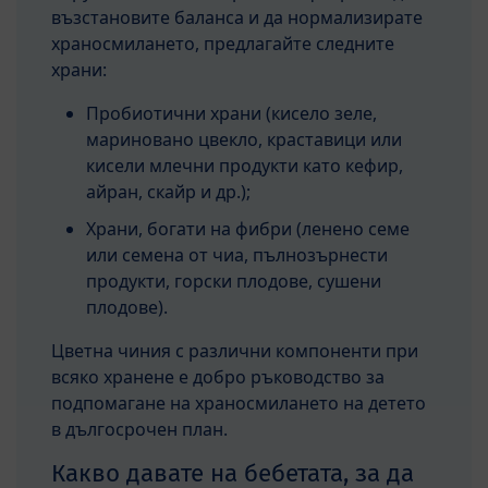
възстановите баланса и да нормализирате
храносмилането, предлагайте следните
храни:
Пробиотични храни (кисело зеле,
мариновано цвекло, краставици или
кисели млечни продукти като кефир,
айран, скайр и др.);
Храни, богати на фибри (ленено семе
или семена от чиа, пълнозърнести
продукти, горски плодове, сушени
плодове).
Цветна чиния с различни компоненти при
всяко хранене е добро ръководство за
подпомагане на храносмилането на детето
в дългосрочен план.
Какво давате на бебетата, за да