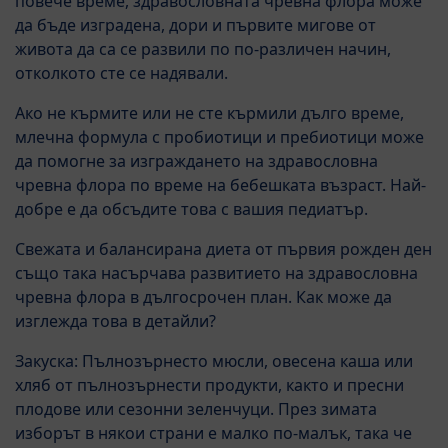
повече време, здравословната чревна флора може
да бъде изградена, дори и първите мигове от
живота да са се развили по по-различен начин,
отколкото сте се надявали.
Ако не кърмите или не сте кърмили дълго време,
млечна формула с пробиотици и пребиотици може
да помогне за изграждането на здравословна
чревна флора по време на бебешката възраст. Най-
добре е да обсъдите това с вашия педиатър.
Свежата и балансирана диета от първия рожден ден
също така насърчава развитието на здравословна
чревна флора в дългосрочен план. Как може да
изглежда това в детайли?
Закуска: Пълнозърнесто мюсли, овесена каша или
хляб от пълнозърнести продукти, както и пресни
плодове или сезонни зеленчуци. През зимата
изборът в някои страни е малко по-малък, така че