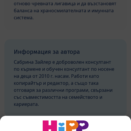
отново чревната лигавица и да възстановят
баланса на храносмилателната и имунната
система.
Информация за автора
Сабрина Зайлер е доброволен консултант
по кърмене и обучен консултант по носене
на деца от 2010 г. насам. Работи като
копирайтър и редактор, а също така
отговаря за различни програми, свързани
със съвместимостта на семейството и
кариерата.