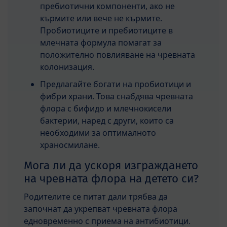
пребиотични компоненти, ако не
кърмите или вече не кърмите.
Пробиотиците и пребиотиците в
млечната формула помагат за
положително повлияване на чревната
колонизация.
Предлагайте богати на пробиотици и
фибри храни. Това снабдява чревната
флора с бифидо и млечнокисели
бактерии, наред с други, които са
необходими за оптималното
храносмилане.
Мога ли да ускоря изграждането
на чревната флора на детето си?
Родителите се питат дали трябва да
започнат да укрепват чревната флора
едновременно с приема на антибиотици.