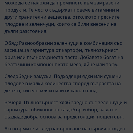
може да се наложи да преминете към замразени
продукти. Те често съдържат повече витамини и
други хранителни вещества, отколкото пресните
плодове и зеленчуци, които са били внесени на
дълги разстояния.
Обяд: Разнообразни зеленчуци в комбинация със
засищаща гарнитура от картофи, пълнозърнест
ориз или пълнозърнеста паста. Добавете богат на
белтъчини компонент като месо, яйце или тофу.
Следобедни закуски: Подходящи ядки или сушени
плодове в малки количества според възрастта на
детето, кисело мляко или някакъв плод.
Вечеря: Пълнозърнест хляб заедно със зеленчуци и
гарнитура, обикновено са добър избор, за да се
създаде добра основа за предстоящия нощен сън.
Ако кърмите и след навършване на първия рожден