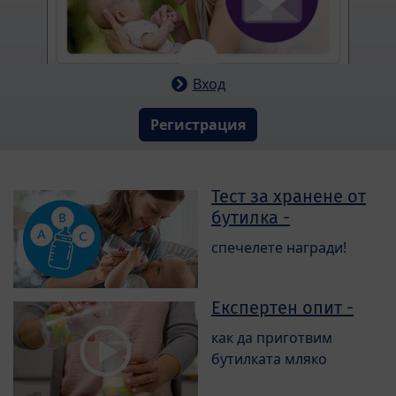
Вход
Регистрация
Тест за хранене от
бутилка -
спечелете награди!
Експертен опит -
как да приготвим
бутилката мляко