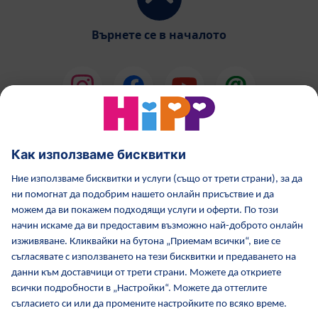
Върнете се в началото
HiPP Млечни формули
HiPP Храни за бебета
Грижа за кожата от HiPP
HiPP по време бременност
Политика за поверителност
Общи условия
Отпечатване
Повече за HiPP
Контакти
Защитен пренос на данни чрез криптиране