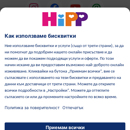
HiPP Млечни формули
HiPP Храни за бебета
Грижа за кожата от HiPP
HiPP по време бременност
Политика за поверителност
Общи условия
Отпечатване
Повече за HiPP
Контакти
Защитен пренос на данни чрез криптиране