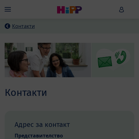
Skip to main content
HiPP B
Menü
Контакти
Контакти
Адрес за контакт
Представителство