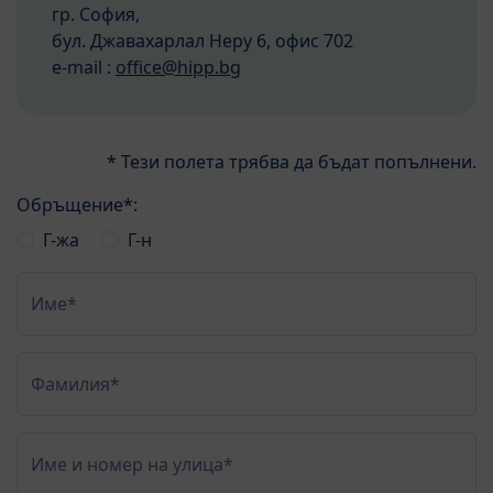
гр. София,
бул. Джавахарлал Неру 6, офис 702
e-mail :
office@hipp.bg
* Тези полета трябва да бъдат попълнени.
Обръщение*:
Г-жа
Г-н
Име*
Фамилия*
Име и номер на улица*