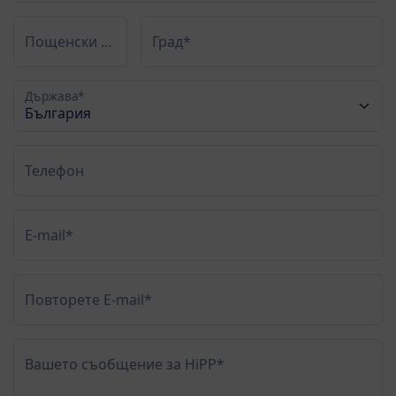
Пощенски код*
Град*
Държава*
Телефон
E-mail*
Повторете E-mail*
Вашето съобщение за HiPP*