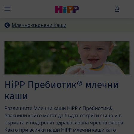
Skip to main content
HiPP B
Menü
Mлечно-зърнени Каши
HiPP Пребиотик® млечни
каши
Различните Млечни каши HiPP с Пребиотик®,
влакнини които могат да бъдат открити също и в
кърмата и подкрепят здравословна чревна флора.
Както при всички наши HiPP млечни каши като