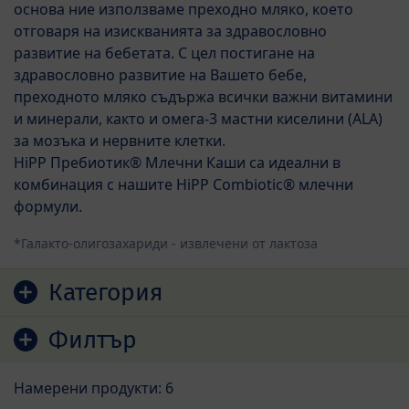
основа ние използваме преходно мляко, което
отговаря на изискванията за здравословно
развитие на бебетата. С цел постигане на
здравословно развитие на Вашето бебе,
преходното мляко съдържа всички важни витамини
и минерали, както и омега-3 мастни киселини (ALA)
за мозъка и нервните клетки.
HiPP Пребиотик® Млечни Каши са идеални в
комбинация с нашите HiPP Combiotic® млечни
формули.
*Галакто-олигозахариди - извлечени от лактоза
Преминете към списъка с продукти
Категория
Филтър
Намерени продукти: 6