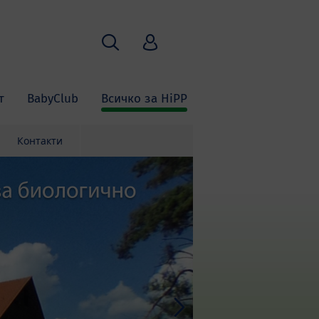
Търсене
HiPP Babyclub
т
BabyClub
Всичко за HiPP
Контакти
Next