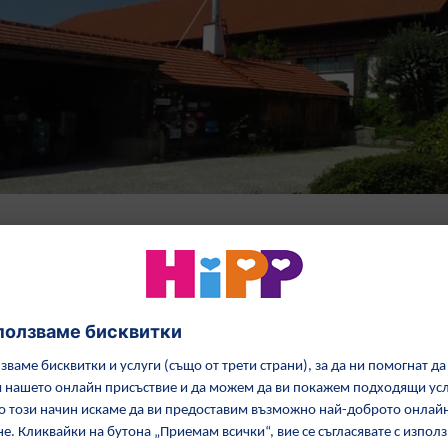
Биологичният знак
Отглеждане на
HiPP
зеленчуци:
Най-високо качество
Забрана за химикали!