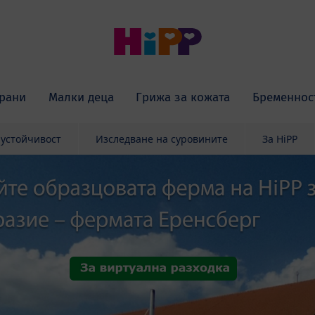
рани
Малки деца
Грижа за кожата
Бременнос
 устойчивост
Изследване на суровините
За HiPP