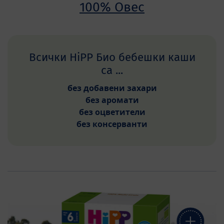
100% Овес
Всички HiPP Био бебешки каши
са ...
без добавени захари
без аромати
без оцветители
без консерванти