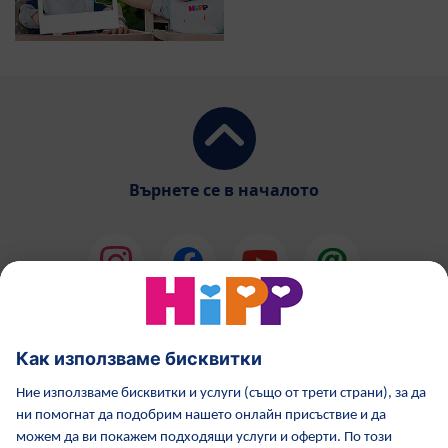
Върнете се в началото
HiPP Млечни формули
HiPP Храни за бебета
Грижа за кожата от HiPP
HiPP по време бременност