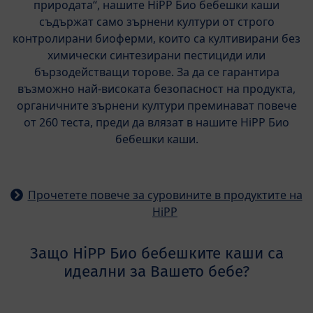
природата“, нашите HiPP Био бебешки каши
съдържат само зърнени култури от строго
контролирани биоферми, които са култивирани без
химически синтезирани пестициди или
бързодействащи торове. За да се гарантира
възможно най-високата безопасност на продукта,
органичните зърнени култури преминават повече
от 260 теста, преди да влязат в нашите HiPP Био
бебешки каши.
Прочетете повече за суровините в продуктите на
HiPP
Защо HiPP Био бебешките каши са
идеални за Вашето бебе?