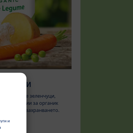
ленчуци
 използваме зеленчуци,
 ни критерии за органик
а начало на захранването.