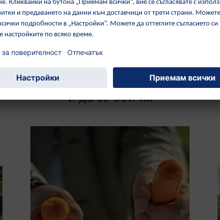
 и изкуствени оцветители.
та ни да наследят свят, в който си
и да се обича.