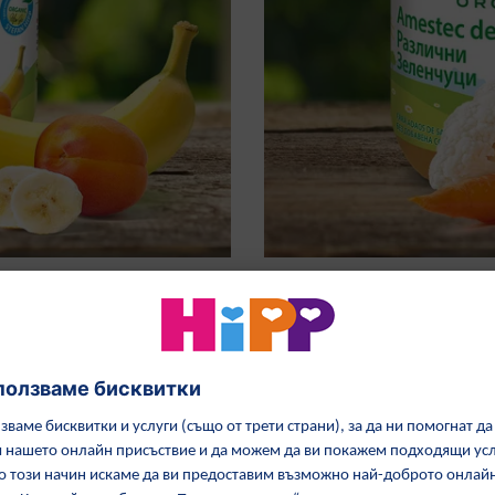
ове
100% БИО Зе
ни на най-строгите
За нашите бебешки храни
цъфтежа до реколтата. Ние
отговярящи на стриктните
 сортове, които са с
качество. Те са идеални з
. На тях им се дава време
Към продуктите
ълния си вкус. Нашите
 съдържат добавени