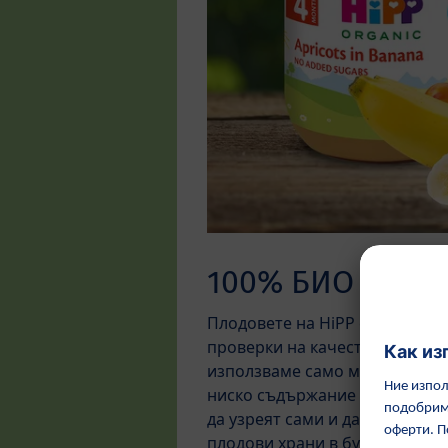
100% БИО Плод
Плодовете на HiPP са подложе
проверки на качеството - от 
използваме само меки плодови
ниско съдържание на киселина
да узреят сами и да развият п
плодови храни в бурканче не