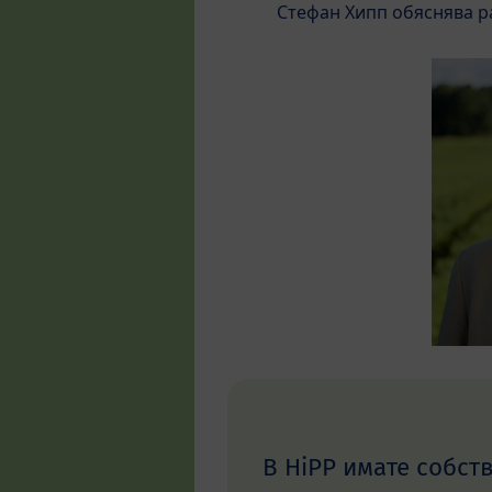
Стефан Хипп обяснява р
В HiPP имате собст