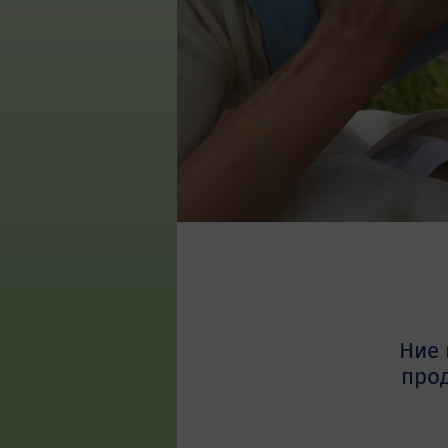
Ние 
прод