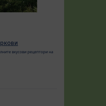
оркови
елните вкусови рецептори на