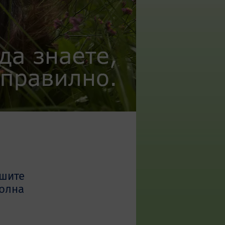
ашите
колна