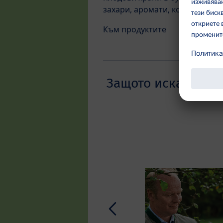
захари, аромати, консерванти
Към продуктите
Защото искаме деца