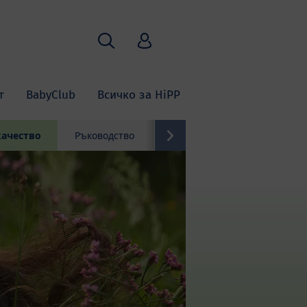
Търсене
HiPP Babyclub
т
BabyClub
Всичко за HiPP
качество
Ръководство
Контакти