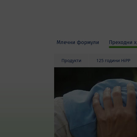
Skip to main content
Млечни формули
Преходни х
Продукти
125 години HiPP