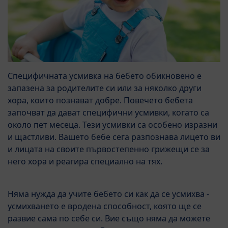
Специфичната усмивка на бебето обикновено е
запазена за родителите си или за няколко други
хора, които познават добре. Повечето бебета
започват да дават специфични усмивки, когато са
около пет месеца. Тези усмивки са особено изразни
и щастливи. Вашето бебе сега разпознава лицето ви
и лицата на своите първостепенно грижещи се за
него хора и реагира специално на тях.
Няма нужда да учите бебето си как да се усмихва -
усмихването е вродена способност, която ще се
развие сама по себе си. Вие също няма да можете