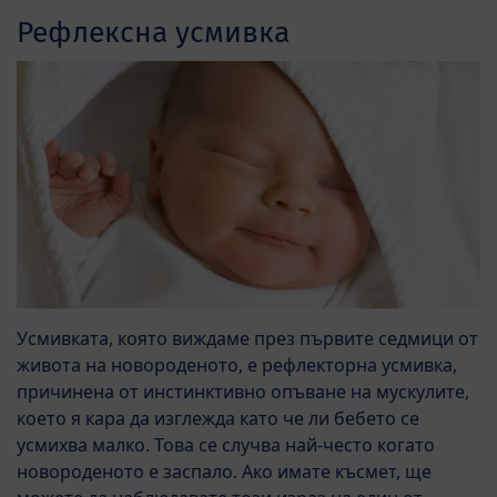
Рефлексна усмивка
Усмивката, която виждаме през първите седмици от
живота на новороденото, е рефлекторна усмивка,
причинена от инстинктивно опъване на мускулите,
което я кара да изглежда като че ли бебето се
усмихва малко. Това се случва най-често когато
новороденото е заспало. Ако имате късмет, ще