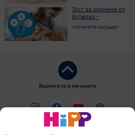
Тест за хранене от
бутилка -
спечелете награди!
Върнете се в началото
HiPP Млечни формули
HiPP Храни за бебета