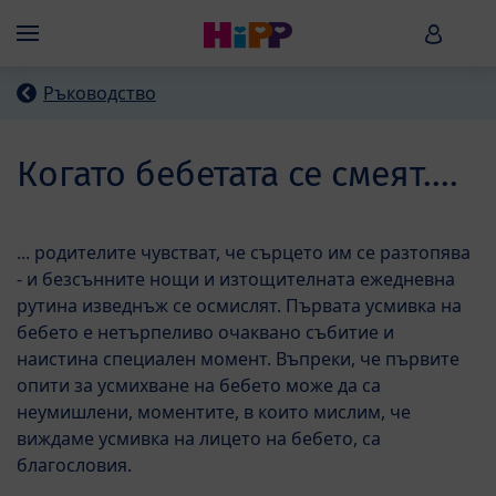
Skip to main content
HiPP B
Menü
Ръководство
Когато бебетата се смеят....
... родителите чувстват, че сърцето им се разтопява
- и безсънните нощи и изтощителната ежедневна
рутина изведнъж се осмислят. Първата усмивка на
бебето е нетърпеливо очаквано събитие и
наистина специален момент. Въпреки, че първите
опити за усмихване на бебето може да са
неумишлени, моментите, в които мислим, че
виждаме усмивка на лицето на бебето, са
благословия.