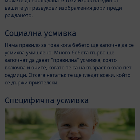
можете да наблюдавате този израз на един от
вашите ултразвукови изображения дори преди
раждането.
Социална усмивка
Няма правило за това кога бебето ще започне да се
усмихва умишлено. Много бебета първо ще
започнат да дават "правилна" усмивка, която
включва и очите, когато те са на възраст около пет
седмици. Отсега нататък те ще гледат всеки, който
се държи приятелски.
Специфична усмивка