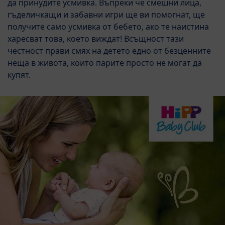
да принудите усмивка. Въпреки че смешни лица,
гъделичкащи и забавни игри ще ви помогнат, ще
получите само усмивка от бебето, ако те наистина
харесват това, което виждат! Всъщност тази
честност прави смях на детето едно от безценните
неща в живота, които парите просто не могат да
купят.