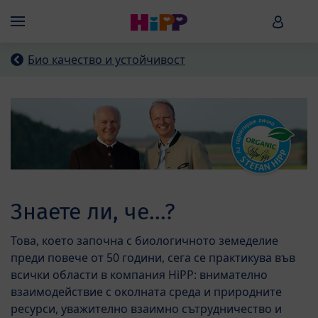
Skip to main content
HiPP B
Menü
Био качество и устойчивост
Знаете ли, че...?
Това, което започна с биологичното земеделие
преди повече от 50 години, сега се практикува във
всички области в компания HiPP: внимателно
взаимодействие с околната среда и природните
ресурси, уважително взаимно сътрудничество и