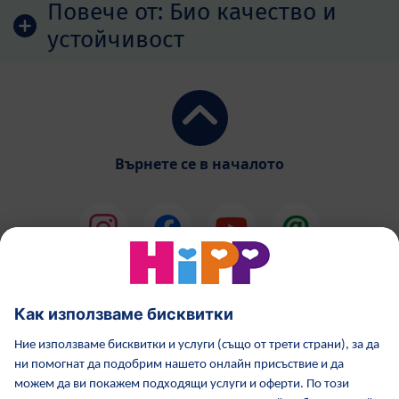
Повече от:
Био качество и
устойчивост
Върнете се в началото
HiPP Млечни формули
HiPP Храни за бебета
Грижа за кожата от HiPP
HiPP по време бременност