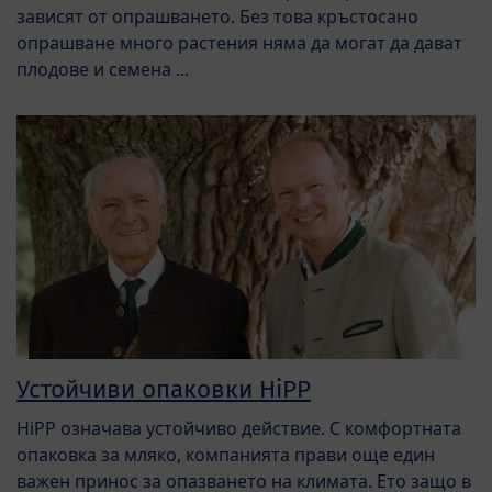
зависят от опрашването. Без това кръстосано
опрашване много растения няма да могат да дават
плодове и семена ...
Устойчиви опаковки HiPP
HiPP означава устойчиво действие. С комфортната
опаковка за мляко, компанията прави още един
важен принос за опазването на климата. Ето защо в