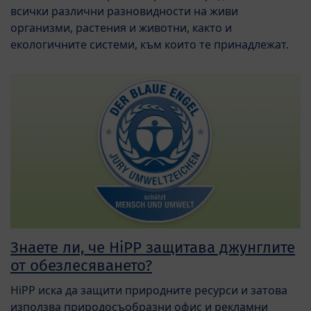
всички различни разновидности на живи
организми, растения и животни, както и
екологичните системи, към които те принадлежат.
Знаете ли, че HiPP защитава джунглите
от обезлесяването?
HiPP иска да защити природните ресурси и затова
използва природосъобразни офис и рекламни