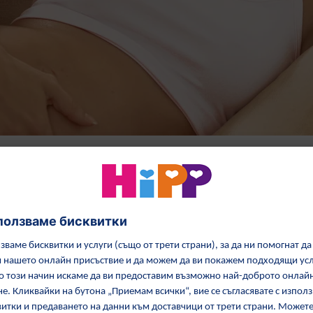
Бременна и красива!
Грижа за кожата
Масаж за бременни
Красиво бременна