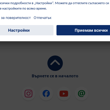
Често кликвани:
Грижа за кожата
Върнете се в началото