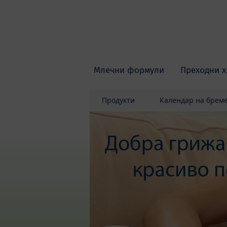
Skip to main content
Млечни формули
Преходни х
Продукти
Календар на брем