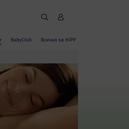
Търсене
HiPP Babyclub
т
BabyClub
Всичко за HiPP