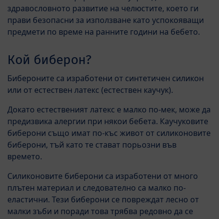
здравословното развитие на челюстите, което ги
прави безопасни за използване като успокояващи
предмети по време на ранните години на бебето.
Кой биберон?
Бибероните са изработени от синтетичен силикон
или от естествен латекс (естествен каучук).
Докато естественият латекс е малко по-мек, може да
предизвика алергии при някои бебета. Каучуковите
биберони също имат по-къс живот от силиконовите
биберони, тъй като те стават порьозни във
времето.
Силиконовите биберони са изработени от много
плътен материал и следователно са малко по-
еластични. Тези биберони се повреждат лесно от
малки зъби и поради това трябва редовно да се