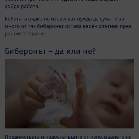
добра работа.
Бебетата рядко не изразяват нужда да сучат и за
много от тях биберонът остава верен спътник през
ранните години.
Биберонът – да или не?
Предимствата и недостатъците от използването на