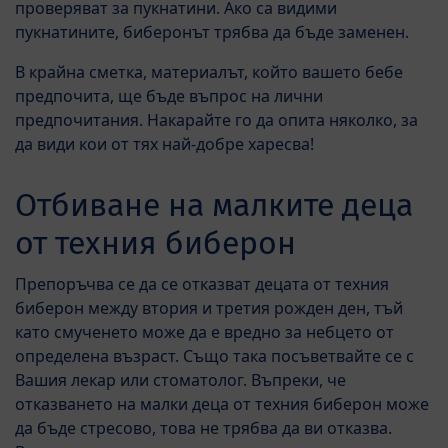
проверяват за пукнатини. Ако са видими
пукнатините, биберонът трябва да бъде заменен.
В крайна сметка, материалът, който вашето бебе
предпочита, ще бъде въпрос на лични
предпочитания. Накарайте го да опита няколко, за
да види кои от тях най-добре харесва!
Отбиване на малките деца
от техния биберон
Препоръчва се да се отказват децата от техния
биберон между втория и третия рожден ден, тъй
като смученето може да е вредно за небцето от
определена възраст. Също така посъветвайте се с
Вашия лекар или стоматолог. Въпреки, че
отказването на малки деца от техния биберон може
да бъде стресово, това не трябва да ви отказва.