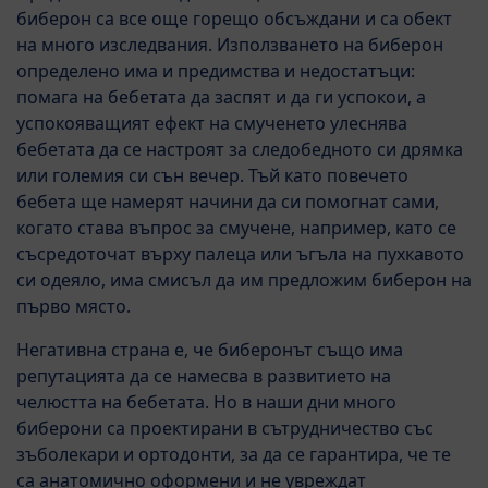
биберон са все още горещо обсъждани и са обект
на много изследвания. Използването на биберон
определено има и предимства и недостатъци:
помага на бебетата да заспят и да ги успокои, а
успокояващият ефект на смученето улеснява
бебетата да се настроят за следобедното си дрямка
или големия си сън вечер. Тъй като повечето
бебета ще намерят начини да си помогнат сами,
когато става въпрос за смучене, например, като се
съсредоточат върху палеца или ъгъла на пухкавото
си одеяло, има смисъл да им предложим биберон на
първо място.
Негативна страна е, че биберонът също има
репутацията да се намесва в развитието на
челюстта на бебетата. Но в наши дни много
биберони са проектирани в сътрудничество със
зъболекари и ортодонти, за да се гарантира, че те
са анатомично оформени и не увреждат