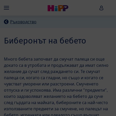
Skip to main content
HiPP B
Menü
Ръководство
Биберонът на бебето
Много бебета започват да смучат палеца си още
докато са в утробата и продължават да имат силно
желание да сучат след раждането си. Те смучат
палеца си, когато са гладни, но също и когато се
чувстват уморени или разстроени. Смученето
отпуска и ги успокоява. Има различни "предмети",
които задоволяват желанието на бебето да суче
след гърдата на майката, бибероните са най-често
използваните предмети за смучене, но палецът на
бебето, играчката или одеалото също вършат