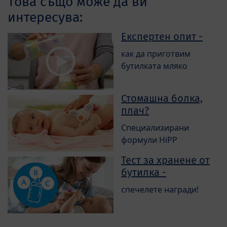
Това също може да ви
интересува:
Експертен опит -
как да приготвим
бутилката мляко
Стомашна болка,
плач?
Специализирани
формули HiPP
Тест за хранене от
бутилка -
спечелете награди!