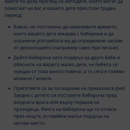
Вижте по-долу преглед на методите, които могат да
помогнат на вас и вашето дете през този труден
период:
бавно, но постоянно да намалявате времето,
което вашето дете изкарва с биберона и да
ограничи употребата му до определени часове
от денонощието (например само при лягане).
Дайте биберона като подарък на друго бебе и
обяснете на вашето малко дете, че бебето се
нуждае от това много повече, а то сега е голямо
момиче / момче.
Пригответе се за посещение на приказната фея!
Заедно с детето си поставете биберона пред
входната врата или върху перваза на
прозореца. Феята на биберона ще го отнесе
през нощта, оставяйки малък подарък на
негово място.