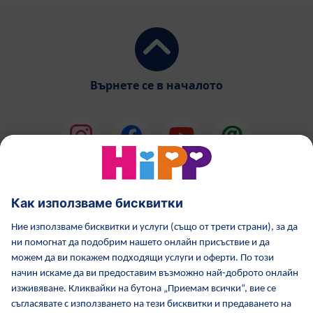
Върнете се в началото
HiPP Млечни формули
HiPP Храни за бебета
Грижа за кожата от HiPP
HiPP по време бременност
Политика за поверителност
Общи условия
Отпечатване
Повече за HiPP
Контакти