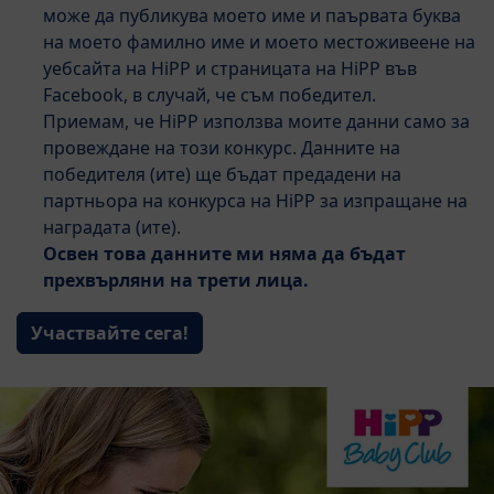
може да публикува моето име и паървата буква
на моето фамилно име и моето местоживеене на
уебсайта на HiPP и страницата на HiPP във
Facebook, в случай, че съм победител.
Приемам, че HiPP използва моите данни само за
провеждане на този конкурс. Данните на
победителя (ите) ще бъдат предадени на
партньора на конкурса на HiPP за изпращане на
наградата (ите).
Освен това данните ми няма да бъдат
прехвърляни на трети лица.
Участвайте сега!