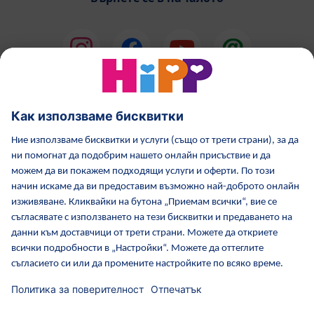
HiPP Млечни формули
HiPP Храни за бебета
Грижа за кожата от HiPP
HiPP по време бременност
Политика за поверителност
Общи условия
Отпечатване
Повече за HiPP
Контакти
Защитен пренос на данни чрез криптиране