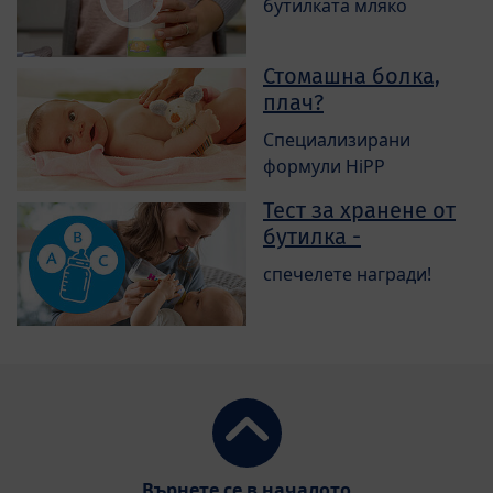
бутилката мляко
Стомашна болка,
плач?
Специализирани
формули HiPP
Тест за хранене от
бутилка -
спечелете награди!
Върнете се в началото