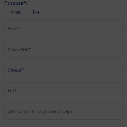
Поздрав*:
Г-жа
Г-н
Име*
Фамилия*
Улица*
No*
Допълнителни данни за адрес