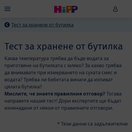
Skip to main content
HiPP B
Menü
Тест за хранене от бутилка
Тест за хранене от бутилка
Каква температура трябва да бъде водата за
приготвяне на бутилката с мляко? За какво трябва
да внимавате при измерването на сухата смес и
водата? Трябва ли бебетата винаги да изпиват
цялата бутилка?
Мислите, че знаете правилния отговор?
Тогава
направете нашия тест! Дори експертите ще бъдат
изненадани от някои от правилните отговори.
* Тези данни са задължителни