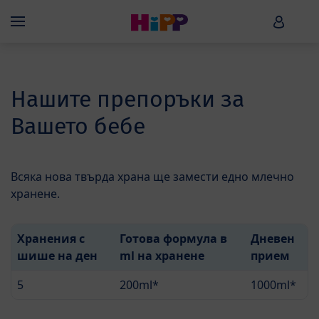
Skip to main content
HiPP B
Menü
Нашите препоръки за
Вашето бебе
Всяка нова твърда храна ще замести едно млечно
хранене.
Хранения с
Готова формула в
Дневен
шише на ден
ml на хранене
прием
5
200ml*
1000ml*