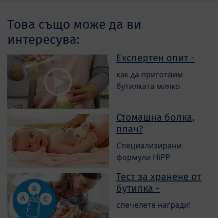
Това също може да ви
интересува:
Експертен опит -
как да приготвим
бутилката мляко
Стомашна болка,
плач?
Специализирани
формули HiPP
Тест за хранене от
бутилка -
спечелете награди!