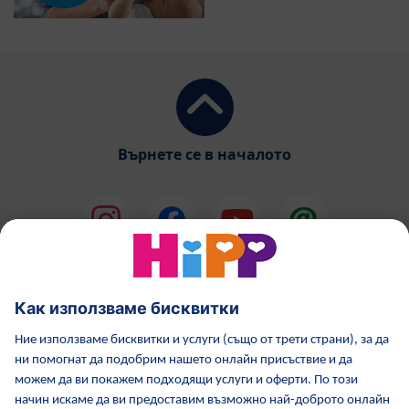
Върнете се в началото
HiPP Млечни формули
HiPP Храни за бебета
Грижа за кожата от HiPP
HiPP по време бременност