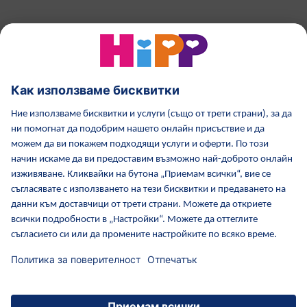
HiPP Млечни формули
HiPP Храни за бебета
Грижа за кожата от HiPP
HiPP по време бременност
Политика за поверителност
Общи условия
Отпечатване
Повече за HiPP
Контакти
Защитен пренос на данни чрез криптиране