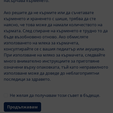
насърчава кърменето.
Ако решите да не кърмите или да съчетавате
кърменето и храненето с шише, трябва да сте
наясно, че това може да намали количеството на
кърмата. След спиране на кърменето е трудно то да
от раждането
бъде възобновено отново. Ако обмисляте
използването на млека за кърмачета,
HiPP HA 1 COMBIOTIC®
консултирайте се с вашия педиатър или акушерка.
При използване на мляко за кърмачета, следвайте
⌀5.0
много внимателно инструкциите за приготвяне
1
Оценка
Добавете оценка за продукт
означени върху опаковката, тъй като неправилното
използване може да доведе до неблагоприятни
Подробности
последици за здравето.
С естествени млечнокисели култури,
Не желая да получавам този съвет в бъдеще.
първоначално изолирани от майчино мляко.
Продължавам
Кърмата съдържа разнообразие от естествени