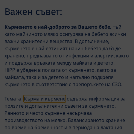
Skip to main content
HiPP B
Важен съвет:
Menü
HiPP HA Combiotic® мляко за кърмачета
Кърменето е най-доброто за Вашето бебе,
тъй
като майчиното мляко осигурява на бебето всички
важни хранителни вещества. В допълнение,
кърменето е най-евтиният начин бебето да бъде
хранено, предпазва го от инфекции и алергии, както
и поддържа връзката между майката и детето.
HiPP е убеден в ползата от кърменето, както за
майката, така и за детето и напълно подкрепя
кърменето в съответствие с препоръките на СЗО.
Темата
Кърма и кърмене
съдържа информация за
ползите и допълнителни съвети за кърменето.
Ранното и често кърмене насърчава
производството на мляко. Балансираното хранене
по време на бременност и в периода на лактация