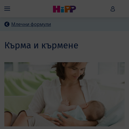
Skip to main content
HiPP B
Menü
Млечни формули
Кърма и кърмене