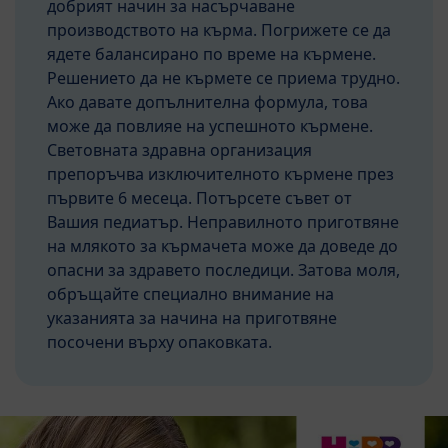
добрият начин за насърчаване
производството на кърма. Погрижете се да
ядете балансирано по време на кърмене.
Решението да не кърмете се приема трудно.
Ако давате допълнителна формула, това
може да повлияе на успешното кърмене.
Световната здравна организация
препоръчва изключителното кърмене през
първите 6 месеца. Потърсете съвет от
Вашия педиатър. Неправилното приготвяне
на млякото за кърмачета може да доведе до
опасни за здравето последици. Затова моля,
обръщайте специално внимание на
указанията за начина на приготвяне
посочени върху опаковката.