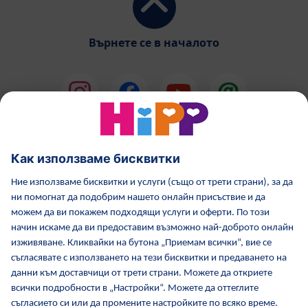
Върнете се в началото
HiPP Млечни формули
HiPP Храни за бебета
Грижа за кожата от HiPP
HiPP по време бременност
Политика за поверителност
Общи условия
Отпечатване
Повече за HiPP
Контакти