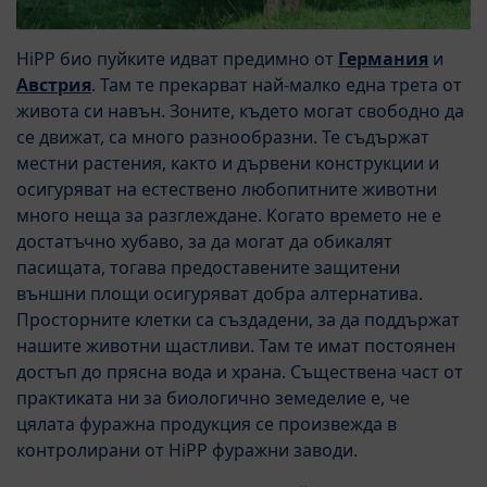
HiPP био пуйките идват предимно от
Германия
и
Австрия
. Там те прекарват най-малко една трета от
живота си навън. Зоните, където могат свободно да
се движат, са много разнообразни. Те съдържат
местни растения, както и дървени конструкции и
осигуряват на естествено любопитните животни
много неща за разглеждане. Когато времето не е
достатъчно хубаво, за да могат да обикалят
пасищата, тогава предоставените защитени
външни площи осигуряват добра алтернатива.
Просторните клетки са създадени, за да поддържат
нашите животни щастливи. Там те имат постоянен
достъп до прясна вода и храна. Съществена част от
практиката ни за биологично земеделие е, че
цялата фуражна продукция се произвежда в
контролирани от HiPP фуражни заводи.