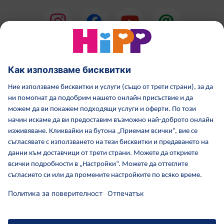
HiPP Млечни формули
HiPP Храни за бебета
Грижа за кожата от HiPP
HiPP по време бременност
Политика за поверителност
Общи условия
Отпечатване
Повече за HiPP
Контакти
Защитен пренос на данни чрез криптиране