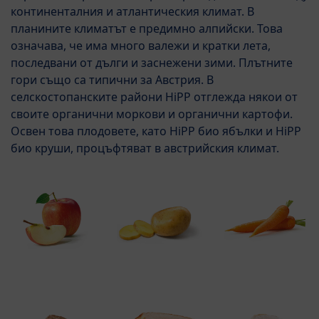
континенталния и атлантическия климат. В
планините климатът е предимно алпийски. Това
означава, че има много валежи и кратки лета,
последвани от дълги и заснежени зими. Плътните
гори също са типични за Австрия. В
селскостопанските райони HiPP отглежда някои от
своите органични моркови и органични картофи.
Освен това плодовете, като HiPP био ябълки и HiPP
био круши, процъфтяват в австрийския климат.