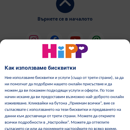
Върнете се в началото
HiPP Млечни формули
HiPP Храни за бебета
Грижа за кожата от HiPP
HiPP по време бременност
Политика за поверителност
Общи условия
Отпечатване
Повече за HiPP
Контакти