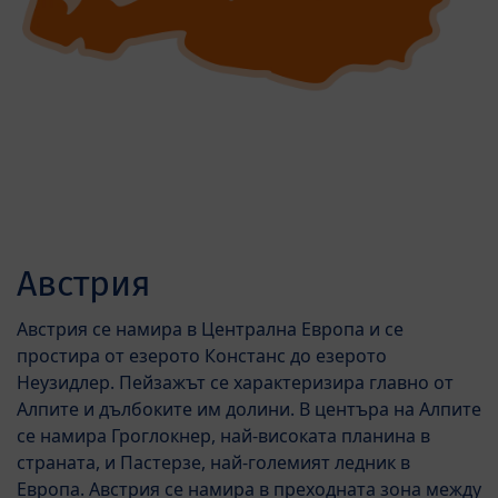
Австрия
Австрия се намира в Централна Европа и се
простира от езерото Констанс до езерото
Неузидлер. Пейзажът се характеризира главно от
Алпите и дълбоките им долини. В центъра на Алпите
се намира Гроглокнер, най-високата планина в
страната, и Пастерзе, най-големият ледник в
Европа. Австрия се намира в преходната зона между