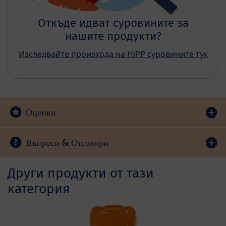
Откъде идват суровините за
нашите продукти?
Изследвайте произхода на HiPP суровините тук
Оценки
Въпроси & Отговори
Други продукти от тази
категория