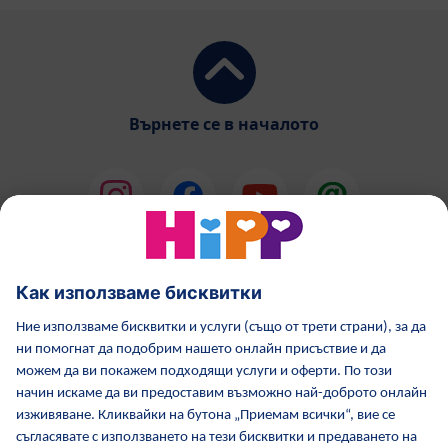
Върнете се в началото
HiPP Млечни формули
HiPP Храни за бебета
Грижа за кожата от HiPP
HiPP по време бременност
Политика за поверителност
Общи условия
Отпечатване
Повече за HiPP
Контакти