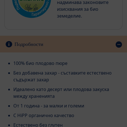
надминава законовите
изисквания за био
земеделие.
Подробности
100% био плодово пюре
Без добавена захар - съставките естествено
съдържат захар
Идеалено като десерт или плодова закуска
между храненията
От 1 година - за малки и големи
С HiPP органично качество
Естествено без глутен