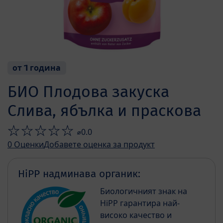
от 1 година
БИО Плодова закуска
Слива, ябълка и праскова
⌀0.0
0
Оценки
Добавете оценка за продукт
HiPP надминава органик:
Биологичният знак на
HiPP гарантира най-
високо качество и