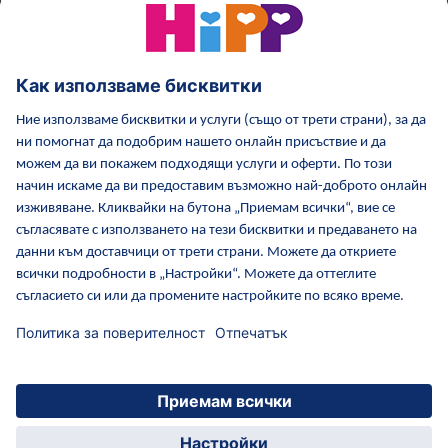
HiPP Млечни формули
HiPP Храни за бебета
Грижа за кожата от HiPP
HiPP по време бременност
Политика за поверителност
Общи условия
Отпечатване
Повече за HiPP
Контакти
Защитен пренос на данни чрез криптиране
© 2026 HiPP