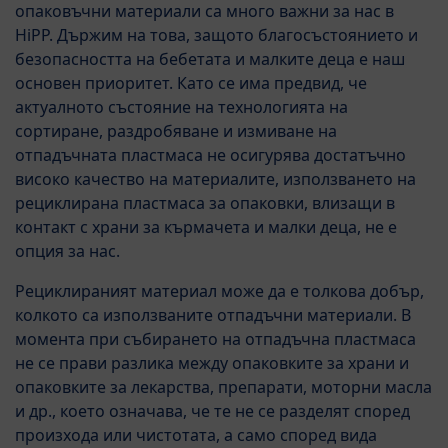
опаковъчни материали са много важни за нас в
HiPP. Държим на това, защото благосъстоянието и
безопасността на бебетата и малките деца е наш
основен приоритет. Като се има предвид, че
актуалното състояние на технологията на
сортиране, раздробяване и измиване на
отпадъчната пластмаса не осигурява достатъчно
високо качество на материалите, използването на
рециклирана пластмаса за опаковки, влизащи в
контакт с храни за кърмачета и малки деца, не е
опция за нас.
Рециклираният материал може да е толкова добър,
колкото са използваните отпадъчни материали. В
момента при събирането на отпадъчна пластмаса
не се прави разлика между опаковките за храни и
опаковките за лекарства, препарати, моторни масла
и др., което означава, че те не се разделят според
произхода или чистотата, а само според вида