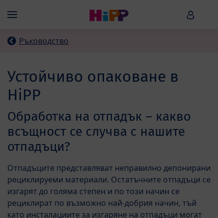
Skip to main content
HiPP B
Menü
Ръководство
Устойчиво опаковане в
HiPP
Обработка на отпадък – какво
всъщност се случва с нашите
отпадъци?
Отпадъците представляват неправилно депонирани
рециклируеми материали. Остатъчните отпадъци се
изгарят до голяма степен и по този начин се
рециклират по възможно най-добрия начин, тъй
като инсталациите за изгаряне на отпадъци могат