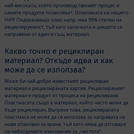
най-високата, която производственият процес и
самите продукти позволяват. Опаковката на нашето
HiPP Подхранващо олио напр. има 99% степен на
рециклируемост, тъй като капачката и шишето са
направени от един и същ материал.
Какво точно е рециклиран
материал? Откъде идва и как
може да се използва?
Може би най-добре известният рециклиран
материал е рециклираната хартия. Рециклираният
материал е продукт от процеса на рециклиране.
Пластмасата също е материал, който често може да
бъде рециклиран. Въпреки това, рециклираната
пластмаса не може да се използва за направата на
нови опаковки за храна, тъй като няма да отговаря
на небходимите изисквания за „чистота“.