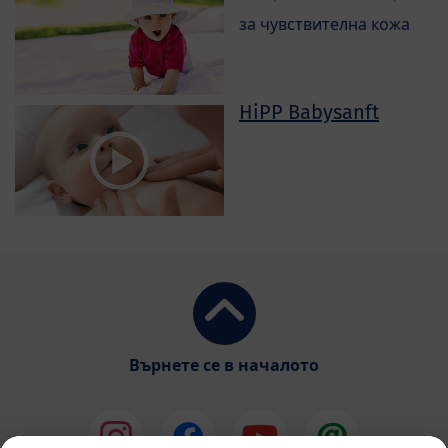
за чувствителна кожа
HiPP Babysanft
Върнете се в началото