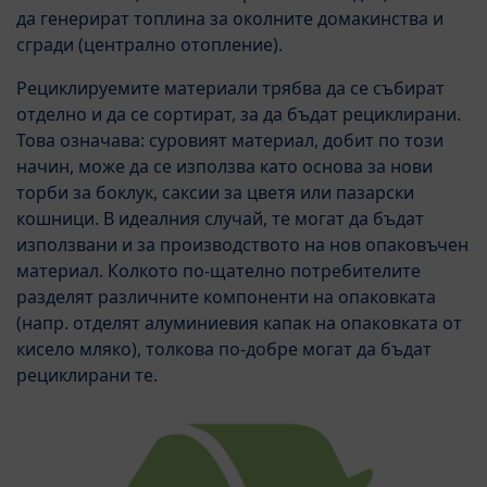
да генерират топлина за околните домакинства и
сгради (централно отопление).
Рециклируемите материали трябва да се събират
отделно и да се сортират, за да бъдат рециклирани.
Това означава: суровият материал, добит по този
начин, може да се използва като основа за нови
торби за боклук, саксии за цветя или пазарски
кошници. В идеалния случай, те могат да бъдат
използвани и за производството на нов опаковъчен
материал. Колкото по-щателно потребителите
разделят различните компоненти на опаковката
(напр. отделят алуминиевия капак на опаковката от
кисело мляко), толкова по-добре могат да бъдат
рециклирани те.