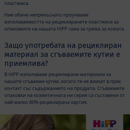
пластмаса.
Ние обаче непрекъснато проучваме
използваемостта на рециклираните пластмаси за
опаковките на нашата HiPP гама за грижа за кожата.
Защо употребата на рециклиран
материал за сгъваемите кутии е
приемлива?
В HiPP използваме рециклирани материали за
нашите сгъваеми кутии, когато те не влизат в пряк
контакт със съдържанието на продукта. Сгъваемите
опаковки на козметичната ни серия са съставени от
най-малко 80% рециклирана хартия.