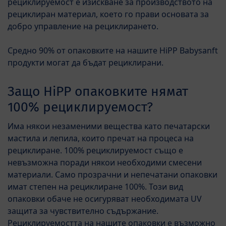
рециклируемост е изискване за производството на
рециклиран материал, което го прави основата за
добро управление на рециклирането.
Средно 90% от опаковките на нашите HiPP Babysanft
продукти могат да бъдат рециклирани.
Защо HiPP опаковките нямат
100% рециклируемост?
Има някои незаменими вещества като печатарски
мастила и лепила, които пречат на процеса на
рециклиране. 100% рециклируемост също е
невъзможна поради някои необходими смесени
материали. Само прозрачни и непечатани опаковки
имат степен на рециклиране 100%. Този вид
опаковки обаче не осигуряват необходимата UV
защита за чувствително съдържание.
Рециклируемостта на нашите опаковки е възможно