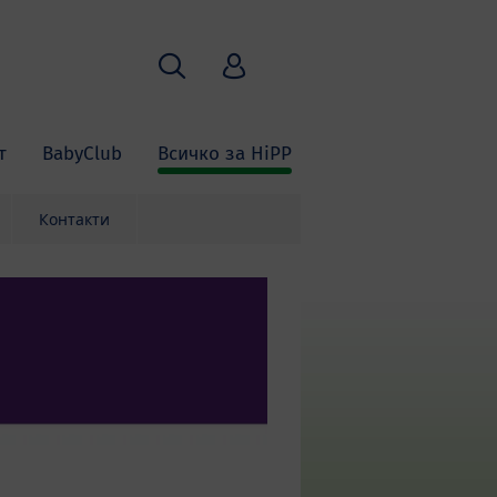
Търсене
HiPP Babyclub
т
BabyClub
Всичко за HiPP
Контакти