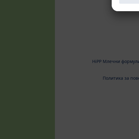
HiPP Млечни формул
Политика за пов