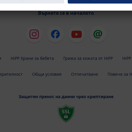
Върнете се в началото
и
HiPP Храни за бебета
Грижа за кожата от HiPP
HiPP
ерителност
Общи условия
Отпечатване
Повече за H
Защитен пренос на данни чрез криптиране