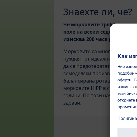
Знаехте ли, че?
Че морковите трябва да се 
поле на всеки седем години
изисква 200 часа работа г
Морковите са много взискател
нуждаят от идеални условия з
да се предотвратят болести и
земеделски производители се
балансирана ротация на култу
морковите HiPP в същото поле
години. По този начин почват
здрави.