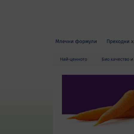
Skip to main content
Млечни формули
Преходни х
Най-ценното
Био качество и