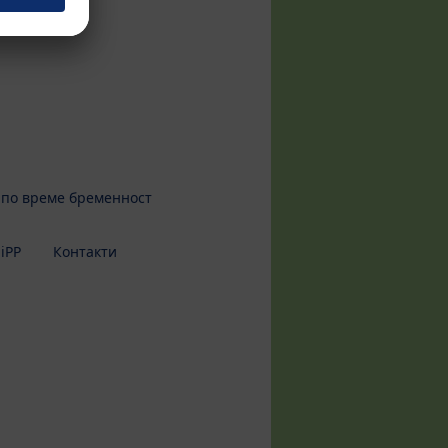
 по време бременност
iPP
Контакти