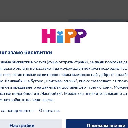
засаждат на едно и също
 и че всеки хектар
одишно?
ни и чувствителни. Те се
а оптимално развитие: за
 вредители, нашите
 придържат към добре
рите, като засаждат био
 само на всеки седем
а и растенията остават