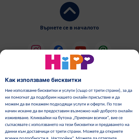
Върнете се в началото
HiPP Млечни формули
HiPP Храни за бебета
Грижа за кожата от HiPP
HiPP по време бременност
Политика за поверителност
Общи условия
Отпечатване
Повече за HiPP
Контакти