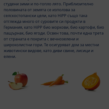
студени зими и по-топло лято. Приблизително
половината от земята се използва за
селскостопански цели, като HiPP също така
отглежда много от суровите си продукти в
Германия, като HiPP био моркови, био картофи, био
пащърнак, био ягоди. Освен това, почти една трета
от страната е покрита с вечнозелени и
широколистни гори. Те осигуряват дом за местни
животински видове, като диви свине, лисици и
елени.