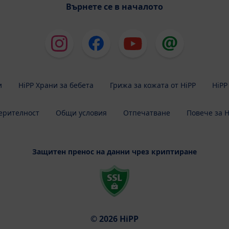
Върнете се в началото
и
HiPP Храни за бебета
Грижа за кожата от HiPP
HiPP
ерителност
Общи условия
Отпечатване
Повече за H
Защитен пренос на данни чрез криптиране
© 2026 HiPP