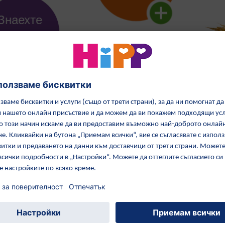
Открийте повече суровини