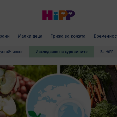
рани
Малки деца
Грижа за кожата
Бременнос
 устойчивост
Изследване на суровините
За HiPP