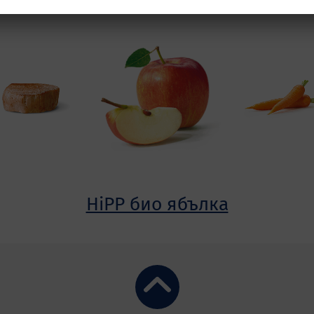
HiPP био ябълка