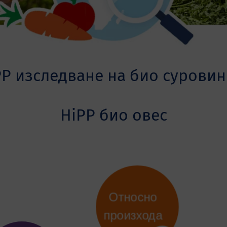
PP изследване на био суровин
HiPP био овес