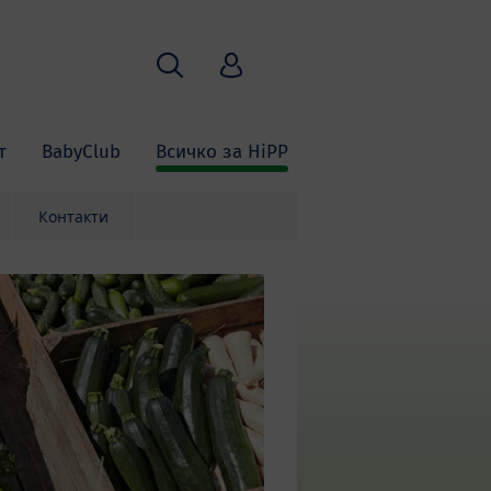
Търсене
HiPP Babyclub
т
BabyClub
Всичко за HiPP
Контакти