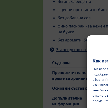
Веганска рецепта
с ценни протеини от био 
без добавена сол
фино пасиран - за нежен 
на бучки
без аромати, без консерв
Ръководство на HiPP за пок
Съдържа
19
Препоръчително
О
време за хранене
Основни съставки
Мо
Допълнителна
Ви
информация
ин