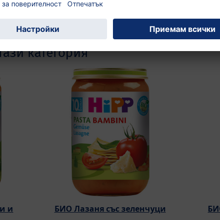
тази категория
и и
БИО Лазаня със зеленчуци
БИ