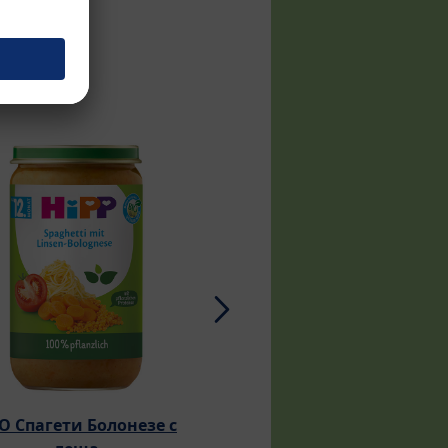
О Спагети Болонезе с
БИО зеленчуков мик