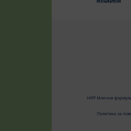
моцарела
HiPP Млечни формул
Политика за пов