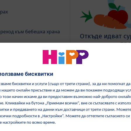
грах
преход към бебешка храна
Откъде идват су
про
анти, без оцветители
Изследвайте произход
упки в ЕС
0 гр.
бяд
рков, Грах, Домат
ж етикета за повече
формация (PDF)