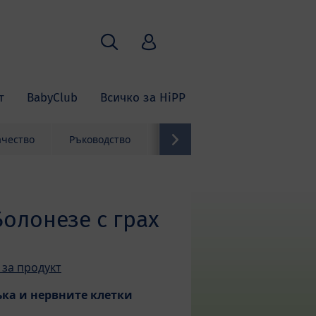
Търсене
HiPP Babyclub
т
BabyClub
Всичко за HiPP
ачество
Ръководство
Контакти
Болонезе с грах
 за продукт
ъка и нервните клетки