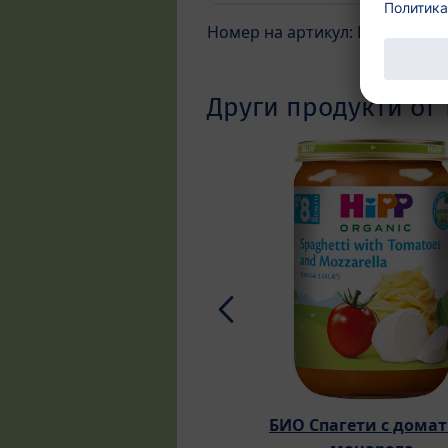
Номер на артикул: DA60500
Други продукти от 
БИО Спагети с домат