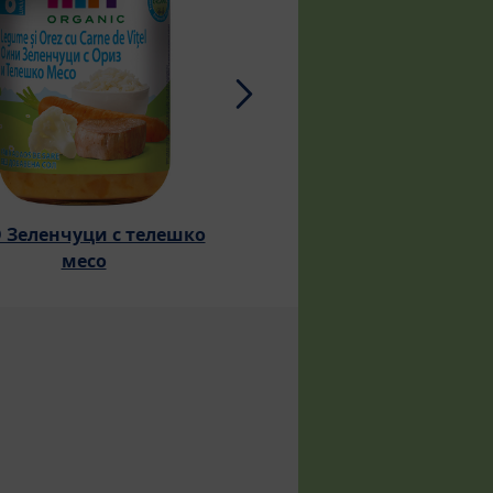
 Зеленчуци с телешко
Рибно меню с морк
месо
ориз и дива сьом