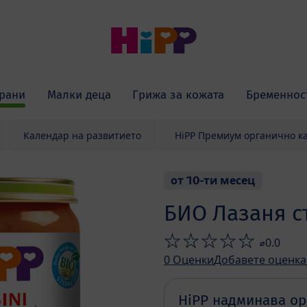
рани
Малки деца
Грижа за кожата
Бременнос
Календар на развитието
HiPP Премиум органично к
от 10-ти месец
БИО Лазаня с
⌀0.0
0
Оценки
Добавете оценка
HiPP надминава ор