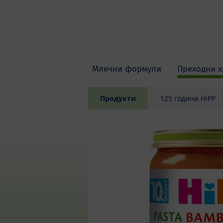
Skip to main content
Млечни формули
Преходни х
Продукти
125 години HiPP