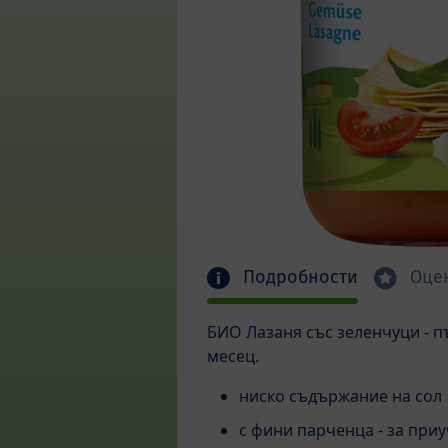
Подробности
Оце
БИО Лазаня със зеленчуци - п
месец.
ниско съдържание на сол
с фини парченца - за при