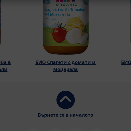
ба в
БИО Спагети с домати и
БИО
оли
моцарела
Върнете се в началото