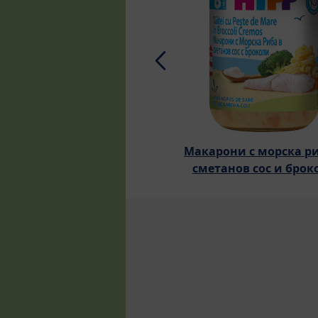
Макарони с морска ри
сметанов сос и брок