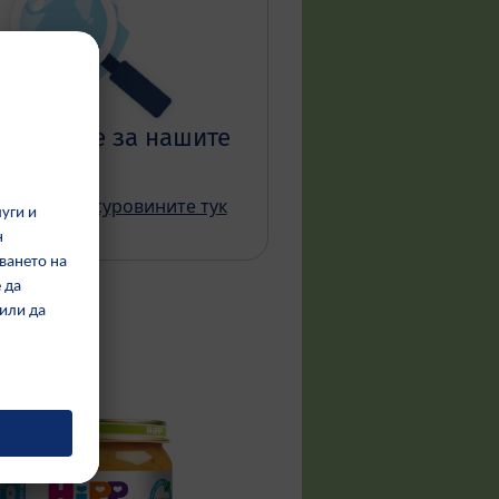
ровините за нашите
дукти?
а на HiPP суровините тук