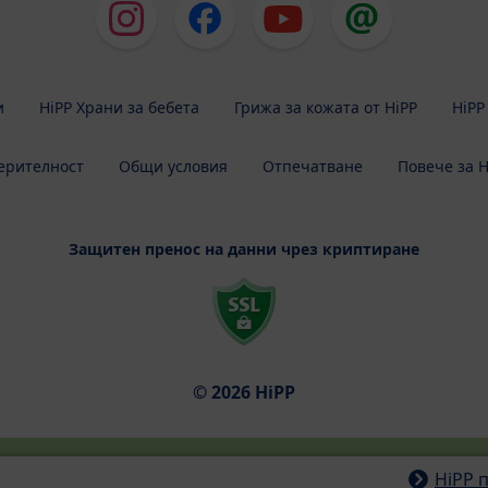
и
HiPP Храни за бебета
Грижа за кожата от HiPP
HiPP
ерителност
Общи условия
Отпечатване
Повече за H
Защитен пренос на данни чрез криптиране
© 2026 HiPP
HiPP 