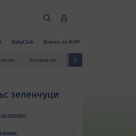
Търсене
HiPP Babyclub
т
BabyClub
Всичко за HiPP
ачество
Ръководство
Контакти
ъс зеленчуци
 за продукт
ганик: