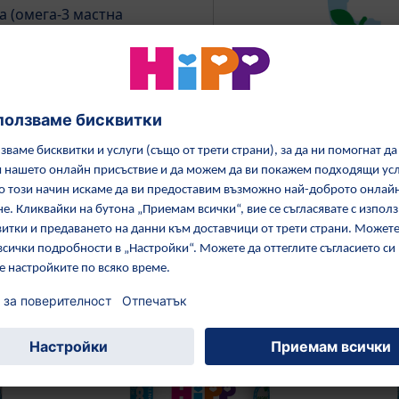
 (омега-3 мастна
итието на мозъка и
Откъде идват су
про
ов, Лук, Домат, Пшеница
Изследвайте произход
етикета за повече
рмация (PDF)
тази категория