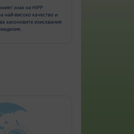
ният знак на HiPP
а най-високо качество и
ва законовите изисквания
емеделие.