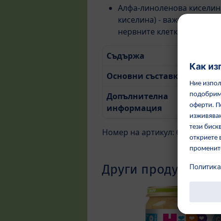
Алфа-линоленова киселина
киселина) - важна за разв
нервните клетки
Съдържа
220 г
Основни съставки
Морк
Допълнителна
Виж 
информация
инфо
Номер на артикул: 6410-01
Други продукти от 