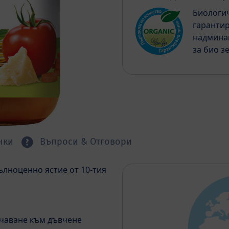
Биологич
гарантир
надмина
за био з
нки
Въпроси & Отговори
ълноценно ястие от 10-тия
учаване към дъвчене