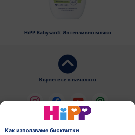
HiPP Babysanft Интензивно мляко
Върнете се в началото
HiPP Млечни формули
HiPP Храни за бебета