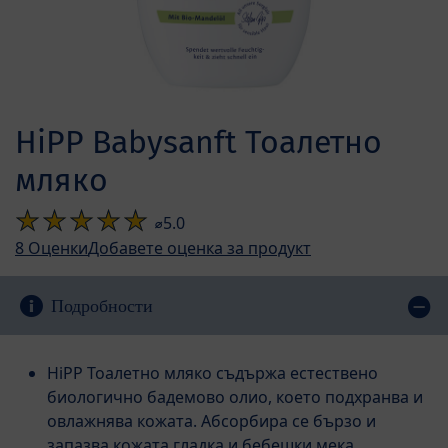
HiPP Babysanft Тоалетно
мляко
⌀5.0
8
Оценки
Добавете оценка за продукт
Подробности
HiPP Тоалетно мляко съдържа естествено
биологично бадемово олио, което подхранва и
овлажнява кожата. Абсорбира се бързо и
запазва кожата гладка и бебешки мека.