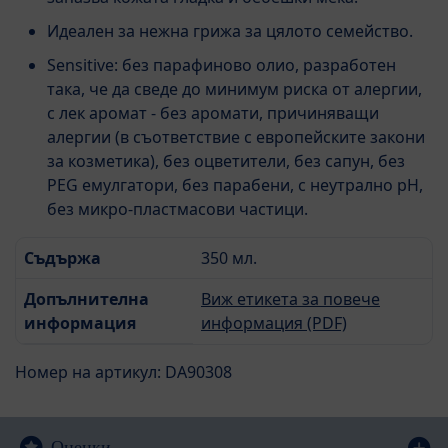
Идеален за нежна грижа за цялото семейство.
Sensitive: без парафиново олио, разработен
така, че да сведе до минимум риска от алергии,
с лек аромат - без аромати, причиняващи
алергии (в съответствие с европейските закони
за козметика), без оцветители, без сапун, без
PEG емулгатори, без парабени, с неутрално рН,
без микро-пластмасови частици.
Съдържа
350 мл.
Допълнителна
Виж етикета за повече
информация
информация (PDF)
Номер на артикул: DA90308
Оценки