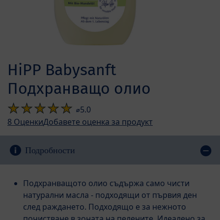
HiPP Babysanft
Подхранващо олио
⌀5.0
8
Оценки
Добавете оценка за продукт
Подробности
Подхранващото олио съдържа само чисти
натурални масла - подходящи от първия ден
след раждането. Подходящо е за нежното
почистване в зоната на пелените. Идеалено за