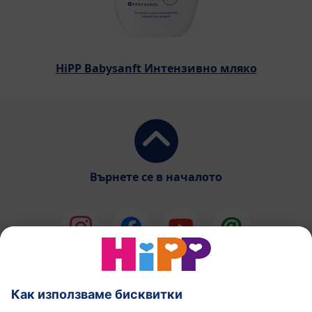
HiPP Babysanft Интензивно мляко
Върнете се в началото
HiPP Млечни формули
HiPP Храни за бебета
Грижа за кожата от HiPP