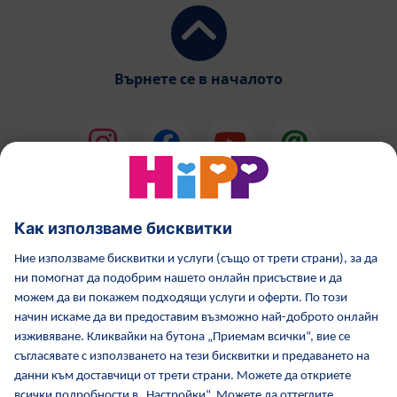
Върнете се в началото
HiPP Млечни формули
HiPP Храни за бебета
Грижа за кожата от HiPP
HiPP по време бременност
Политика за поверителност
Общи условия
Отпечатване
Повече за HiPP
Контакти