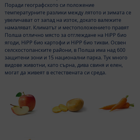
Поради географското си положение
температурните разлики между лятото и зимата се
увеличават от запад на изток, докато валежите
намаляват. Климатът и местоположението правят
Полша отлично място за отглеждане на HiPP био
ягоди, HiPP био картофи и HiPP био тикви. Освен
селскостопанските райони, в Полша има над 600
защитени зони и 15 национални парка. Тук много
видове животни, като сърна, дива свиня и елен,
могат да живеят в естествената си среда.