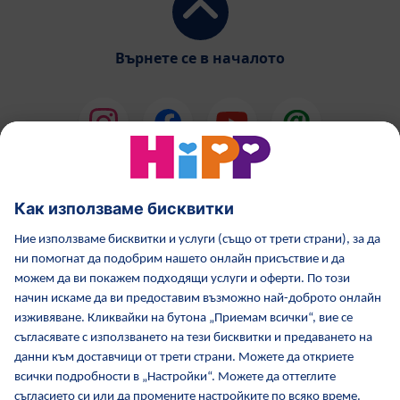
Върнете се в началото
HiPP Млечни формули
HiPP Храни за бебета
Грижа за кожата от HiPP
HiPP по време бременност
Политика за поверителност
Общи условия
Отпечатване
Повече за HiPP
Контакти