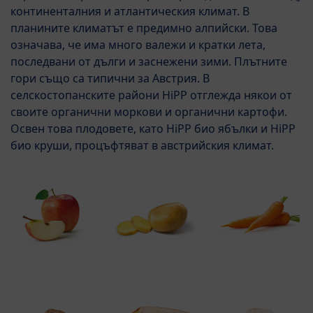
континенталния и атлантическия климат. В
планините климатът е предимно алпийски. Това
означава, че има много валежи и кратки лета,
последвани от дълги и заснежени зими. Плътните
гори също са типични за Австрия. В
селскостопанските райони HiPP отглежда някои от
своите органични моркови и органични картофи.
Освен това плодовете, като HiPP био ябълки и HiPP
био круши, процъфтяват в австрийския климат.