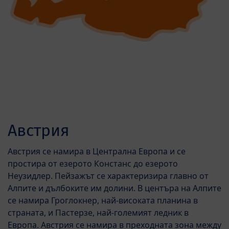
Австрия
Австрия се намира в Централна Европа и се
простира от езерото Констанс до езерото
Неузидлер. Пейзажът се характеризира главно от
Алпите и дълбоките им долини. В центъра на Алпите
се намира Гроглокнер, най-високата планина в
страната, и Пастерзе, най-големият ледник в
Европа. Австрия се намира в преходната зона между