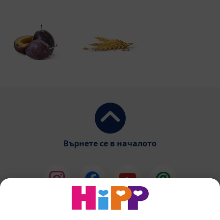
Върнете се в началото
HiPP Млечни формули
HiPP Храни за бебета