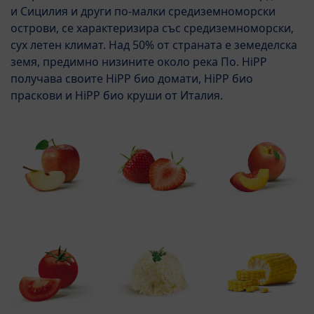
и Сицилия и други по-малки средиземноморски
острови, се характеризира със средиземноморски,
сух летен климат. Над 50% от страната е земеделска
земя, предимно низините около река По. HiPP
получава своите HiPP био домати, HiPP био
праскови и HiPP био круши от Италия.