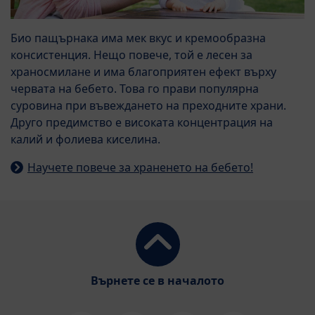
Био пащърнака има мек вкус и кремообразна
консистенция. Нещо повече, той е лесен за
храносмилане и има благоприятен ефект върху
червата на бебето. Това го прави популярна
суровина при въвеждането на преходните храни.
Друго предимство е високата концентрация на
калий и фолиева киселина.
Научете повече за храненето на бебето!
Върнете се в началото