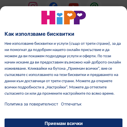
HiPP Млечни формули
HiPP Храни за бебета
Грижа за кожата от HiPP
HiPP по време бременност
Политика за поверителност
Общи условия
Отпечатване
Повече за HiPP
Контакти
Защитен пренос на данни чрез криптиране