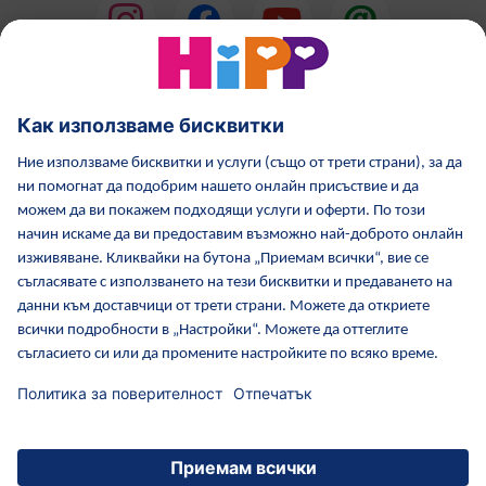
HiPP Млечни формули
HiPP Храни за бебета
Грижа за кожата от HiPP
HiPP по време бременност
Политика за поверителност
Общи условия
Отпечатване
Повече за HiPP
Контакти
Защитен пренос на данни чрез криптиране