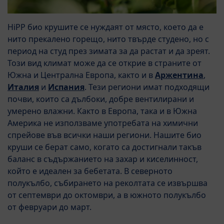
HiPP био крушите се нуждаят от място, което да е
нито прекалено горещо, нито твърде студено, но с
период на студ през зимата за да растат и да зреят.
Този вид климат може да се открие в страните от
Южна и Централна Европа, както и в
Аржентина
,
Италия
и
Испания
. Тези региони имат подходящи
почви, които са дълбоки, добре вентилирани и
умерено влажни. Както в Европа, така и в Южна
Америка не използваме употребата на химични
спрейове във всички наши региони. Нашите био
круши се берат само, когато са достигнали такъв
баланс в съдържанието на захар и киселинност,
който е идеален за бебетата. В северното
полукълбо, събирането на реколтата се извършва
от септември до октомври, а в южното полукълбо
от февруари до март.