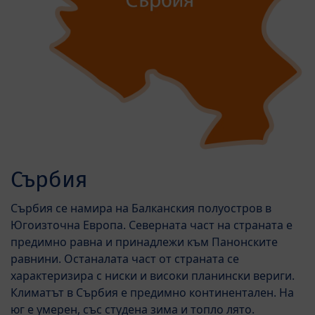
Сърбия
Сърбия се намира на Балканския полуостров в
Югоизточна Европа. Северната част на страната е
предимно равна и принадлежи към Панонските
равнини. Останалата част от страната се
характеризира с ниски и високи планински вериги.
Климатът в Сърбия е предимно континентален. На
юг е умерен, със студена зима и топло лято.