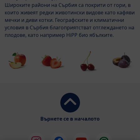
Широките райони на Сърбия са покрити от гори, в
които живеят редки животински видове като кафяви
мечки и диви котки. Географските и климатични
условия в Сърбия благоприятстват отглеждането на
плодове, като например HiPP био ябълките.
Върнете се в началото