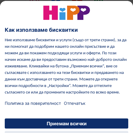
HiPP Млечни формули
HiPP Храни за бебета
Грижа за кожата от HiPP
HiPP по време бременност
Политика за поверителност
Общи условия
Отпечатване
Повече за HiPP
Контакти
Защитен пренос на данни чрез криптиране