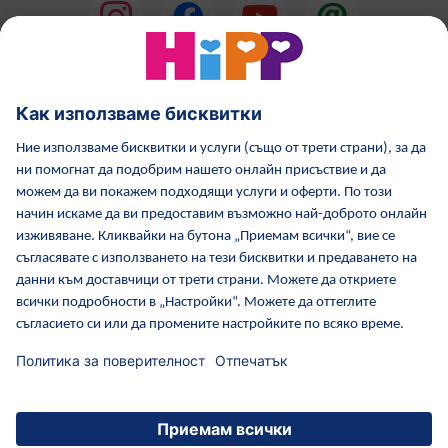
HiPP Млечни формули
HiPP Храни за бебета
Грижа за кожата от HiPP
HiPP по време бременност
Политика за поверителност
Общи условия
Отпечатване
Повече за HiPP
Контакти
Защитен пренос на данни чрез криптиране