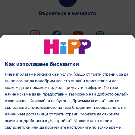
Върнете се в началото
HiPP Млечни формули
HiPP Храни за бебета
Грижа за кожата от HiPP
HiPP по време бременност
Политика за поверителност
Общи условия
Отпечатване
Повече за HiPP
Контакти
Защитен пренос на данни чрез криптиране