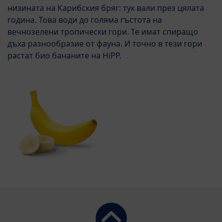
низината на Карибския бряг: тук вали през цялата
година. Това води до голяма гъстота на
вечнозелени тропически гори. Те имат спиращо
дъха разнообразие от фауна. И точно в тези гори
растат био бананите на HiPP.