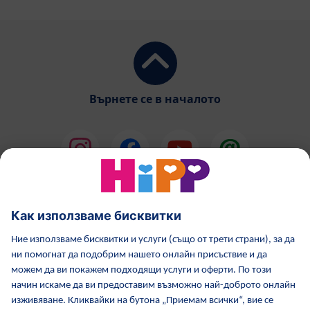
Върнете се в началото
HiPP Млечни формули
HiPP Храни за бебета
Грижа за кожата от HiPP
HiPP по време бременност
Политика за поверителност
Общи условия