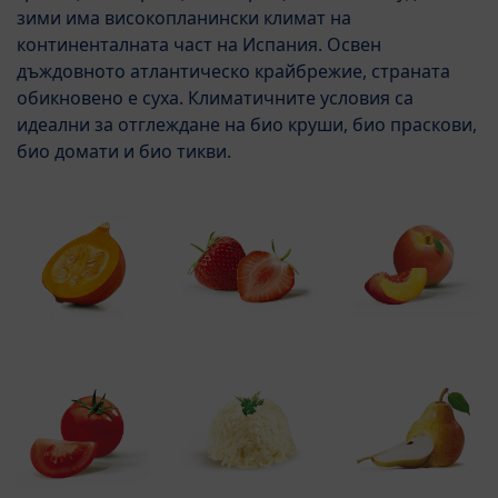
зими има високопланински климат на
континенталната част на Испания. Освен
дъждовното атлантическо крайбрежие, страната
обикновено е суха. Климатичните условия са
идеални за отглеждане на био круши, био праскови,
био домати и био тикви.