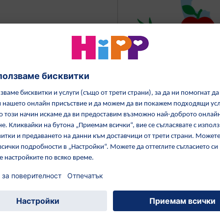
и в ЕС
Откъде идват су
про
Изследвайте произход
ков
етикета за повече
рмация (PDF)
U
тази категория