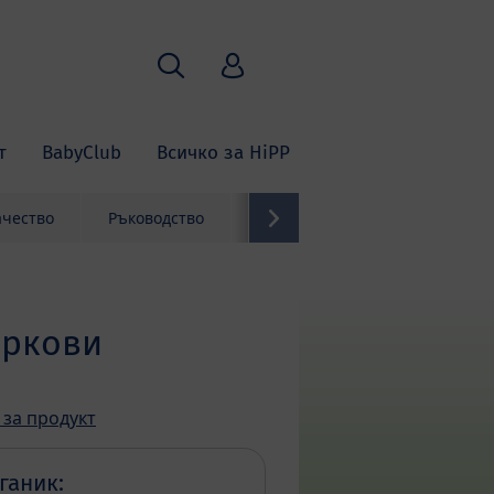
Търсене
HiPP Babyclub
т
BabyClub
Всичко за HiPP
ачество
Ръководство
Контакти
оркови
 за продукт
ганик: