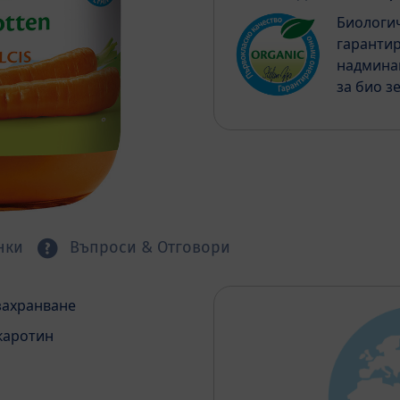
Биологич
гарантир
надмина
за био з
нки
Въпроси & Отговори
захранване
каротин