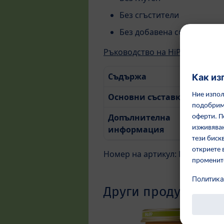
Без сгъстители
Без добавена сол
Ръководство на HiPP за покупк
Съдържа
125 г
Основни съставки
Мор
Допълнителна
Виж 
информация
инфо
Номер на артикул: RO4010-01-
Други продукти от 