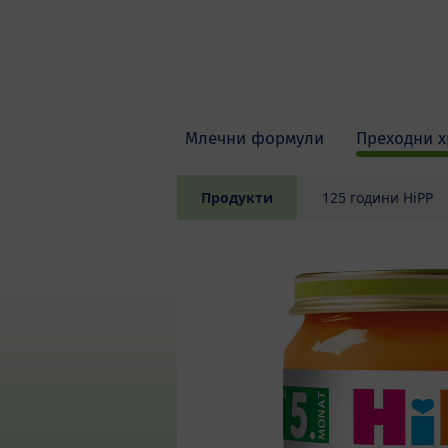
Skip to main content
Млечни формули
Преходни х
Продукти
125 години HiPP