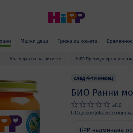
рани
Малки деца
Грижа за кожата
Бременнос
Календар на развитието
HiPP Премиум органично к
след 4-ти месец
БИО Ранни м
⌀0.0
0
Оценки
Добавете оценка
HiPP надминава ор