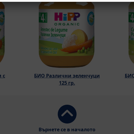
 с
БИО Различни зеленчуци
БИО
125 гр.
Върнете се в началото