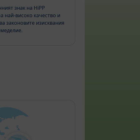
ният знак на HiPP
а най-високо качество и
ва законовите изисквания
емеделие.