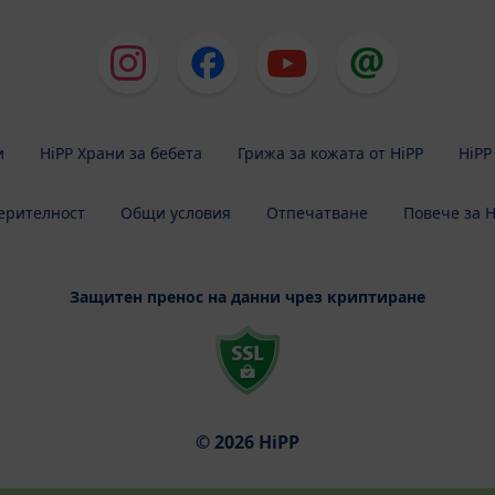
и
HiPP Храни за бебета
Грижа за кожата от HiPP
HiPP
ерителност
Общи условия
Отпечатване
Повече за H
Защитен пренос на данни чрез криптиране
© 2026 HiPP