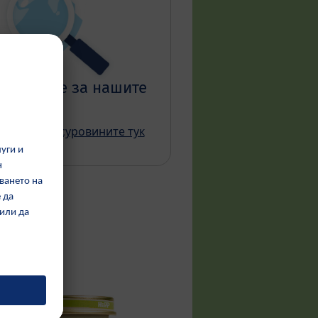
ровините за нашите
дукти?
а на HiPP суровините тук