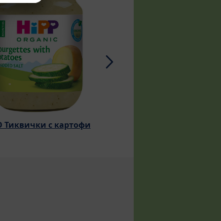
 Тиквички с картофи
БИО Тиква