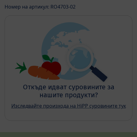
Номер на артикул: RO4703-02
Откъде идват суровините за
нашите продукти?
Изследвайте произхода на HiPP суровините тук