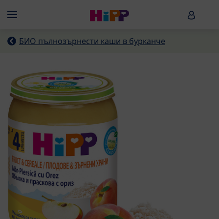
Skip to main content
HiPP B
Menü
БИО пълнозърнести каши в бурканче