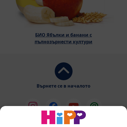
БИО Ябълки и банани с
пълнозърнести култури
Върнете се в началото