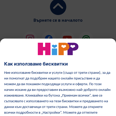
Върнете се в началото
HiPP Млечни формули
HiPP Храни за бебета
Грижа за кожата от HiPP
HiPP по време бременност
Политика за поверителност
Общи условия
Отпечатване
Повече за HiPP
Контакти