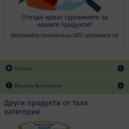
Откъде идват суровините за
нашите продукти?
Изследвайте произхода на HiPP суровините тук
Оценки
Въпроси & Отговори
Други продукти от тази
категория