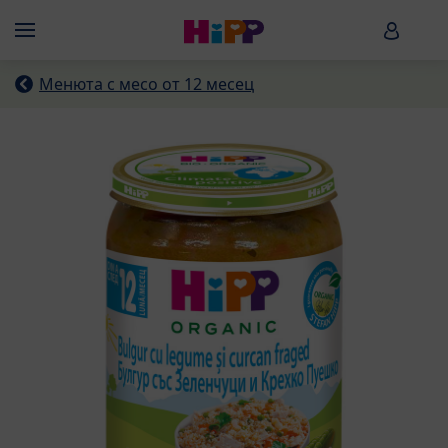
Skip to main content
HiPP B
Menü
Менюта с месо от 12 месец