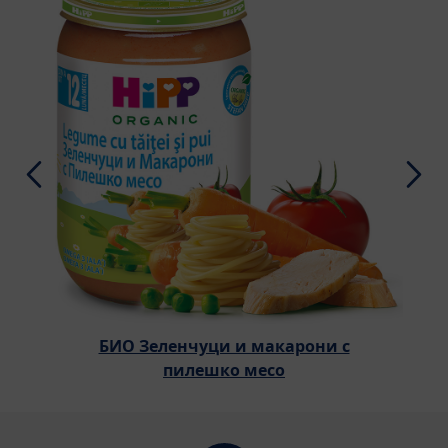
БИО Зеленчуци и макарони с
пилешко месо