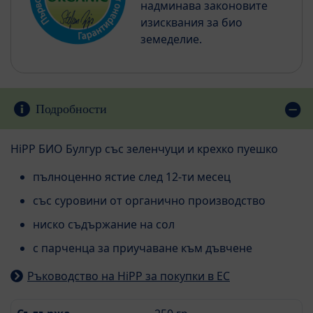
надминава законовите
изисквания за био
земеделие.
Подробности
HiPP БИО Булгур със зеленчуци и крехко пуешко
пълноценно ястие след 12-ти месец
със суровини от органично производство
ниско съдържание на сол
с парченца за приучаване към дъвчене
Ръководство на HiPP за покупки в ЕС