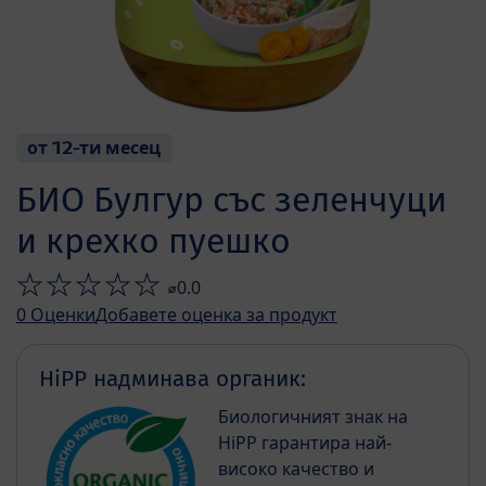
от 12-ти месец
БИО Булгур със зеленчуци
и крехко пуешко
⌀0.0
0
Оценки
Добавете оценка за продукт
HiPP надминава органик:
Биологичният знак на
HiPP гарантира най-
високо качество и