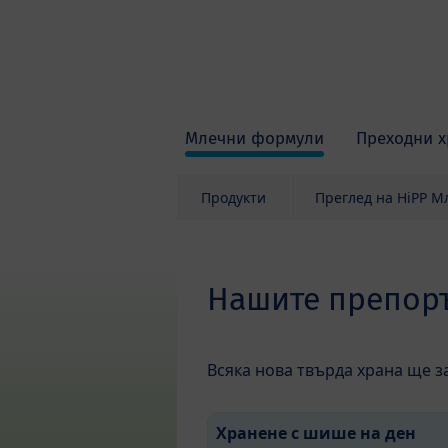
Skip to main content
Млечни формули
Преходни х
Продукти
Преглед на HiPP 
Нашите препоръ
Всяка нова твърда храна ще з
Хранене с шише на ден