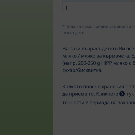
1
* Това са само средни стойности 
всяко дете.
На тази възраст детето Ви все
мляко / мляко за кърмачета. 
(напр. 200-250 g HiPP мляко 
сухар/бисквитка.
Колкото повече хранения с тв
да приема то. Кликнете
тук
течности в периода на захран