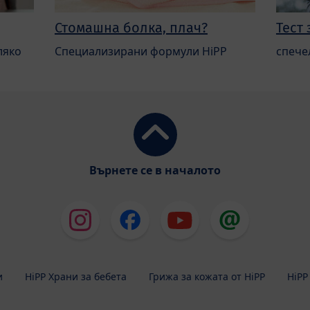
Стомашна болка, плач?
Тест 
ляко
Специализирани формули HiPP
спече
Върнете се в началото
и
HiPP Храни за бебета
Грижа за кожата от HiPP
HiPP