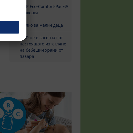
HiPP Eco-Comfort-Pack®
опаковка
Мляко за малки деца
HiPP не е засегнат от
настоящото изтегляне
на бебешки храни от
пазара