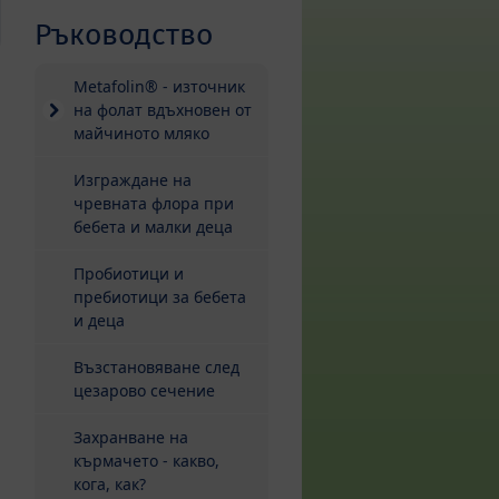
Ръководство
Metafolin® - източник
на фолат вдъхновен от
майчиното мляко
Изграждане на
чревната флора при
бебета и малки деца
Пробиотици и
пребиотици за бебета
а
и деца
Възстановяване след
цезарово сечение
Захранване на
кърмачето - какво,
кога, как?