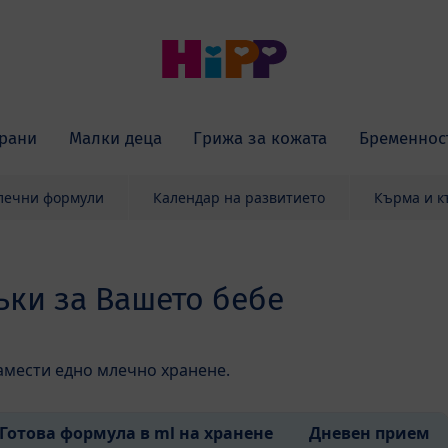
рани
Малки деца
Грижа за кожата
Бременнос
Млечни формули
Календар на развитието
Кърма и 
ки за Вашето бебе
амести едно млечно хранене.
Готова формула в ml на хранене
Дневен прием