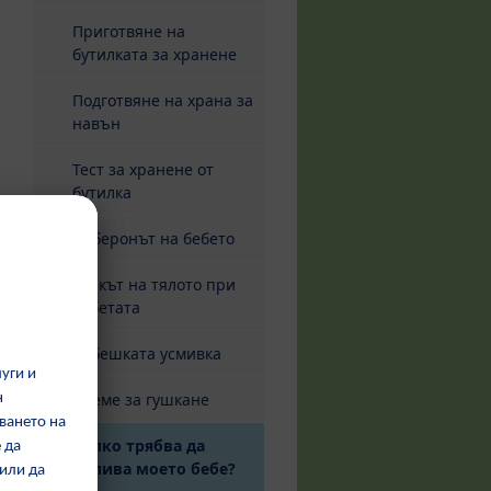
Приготвяне на
бутилката за хранене
Подготвяне на храна за
навън
Тест за хранене от
бутилка
Биберонът на бебето
Езикът на тялото при
бебетата
Бебешката усмивка
Време за гушкане
Колко трябва да
изпива моето бебе?