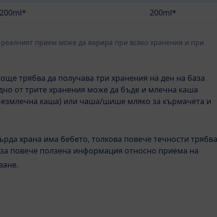
200ml*
200ml*
– реалният прием може да варира при всяко хранения и при
 още трябва да получава три хранения на ден на база
Едно от трите хранения може да бъде и млечна каша
с безмлечна каша) или чаша/шише мляко за кърмачета и
ърда храна има бебето, толкова повече течности трябв
за повече ползена информация относно приема на
ване.