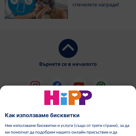
спечелете награди!
Върнете се в началото
HiPP Млечни формули
HiPP Храни за бебета
Грижа за кожата от HiPP
HiPP по време бременност