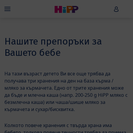
Skip to main content
HiPP B
Menü
Нашите препоръки за
Вашето бебе
На тази възраст детето Ви все още трябва да
получава три хранения на ден на база кърма /
мляко за кърмачета. Едно от трите хранения може
да бъде и млечна каша (напр. 200-250 g HiPP мляко с
безмлечна каша) или чаша/шише мляко за
кърмачета и сухар/бисквитка.
Колкото повече хранения с твърда храна има
бебето, толкова повече течности трябва да приема