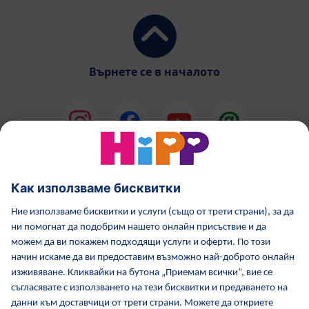
Върнете се в началото
HiPP Млечни формули
HiPP Храни за бебета
Грижа за кожата от HiPP
HiPP по време бременност
Политика за поверителност
Общи условия
Отпечатване
Повече за HiPP
Контакти