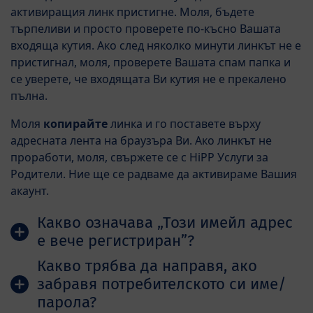
активиращия линк пристигне. Моля, бъдете
търпеливи и просто проверете по-късно Вашата
входяща кутия. Ако след няколко минути линкът не е
пристигнал, моля, проверете Вашата спам папка и
се уверете, че входящата Ви кутия не е прекалено
пълна.
Моля
копирайте
линка и го поставете върху
адресната лента на браузъра Ви. Ако линкът не
проработи, моля, свържете се с HiPP Услуги за
Родители. Ние ще се радваме да активираме Вашия
акаунт.
Какво означава „Този имейл адрес
е вече регистриран”?
Какво трябва да направя, ако
забравя потребителското си име/
парола?