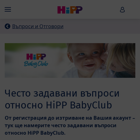
Skip to main content
HiPP B
Menü
Въпроси и Отговори
Често задавани въпроси
относно HiPP BabyClub
От регистрация до изтриване на Вашия акаунт –
тук ще намерите често задавани въпроси
относно HiPP BabyClub.